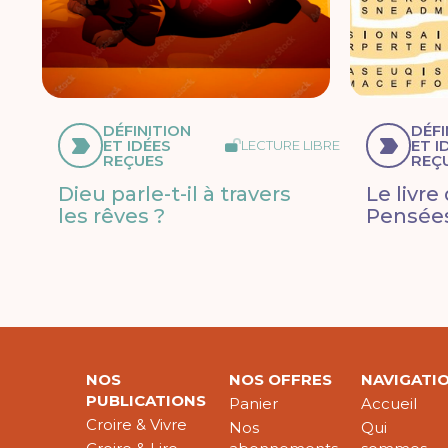
DÉFINITION
DÉFI
ET IDÉES
ET I
LECTURE LIBRE
REÇUES
REÇ
Dieu parle-t-il à travers
Le livre
les rêves ?
Pensées
NOS
NOS OFFRES
NAVIGATI
PUBLICATIONS
Panier
Accueil
Croire & Vivre
Nos
Qui