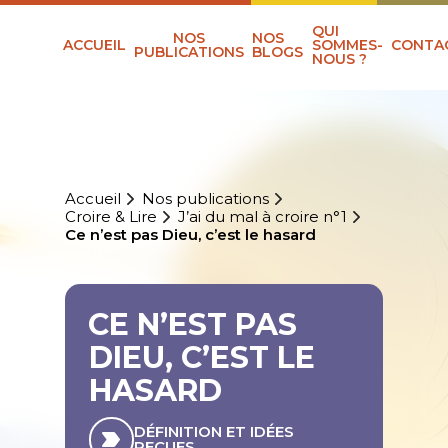
QUI
NOS
NOS
ACCUEIL
SOMMES-
CONTA
PUBLICATIONS
BLOGS
NOUS ?
Accueil
Nos publications
Croire & Lire
J’ai du mal à croire n°1
Ce n’est pas Dieu, c’est le hasard
CE N’EST PAS
DIEU, C’EST LE
HASARD
DÉFINITION ET IDÉES
REÇUES