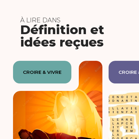
À LIRE DANS
Définition et
idées reçues
CROIRE & VIVRE
CROIRE 