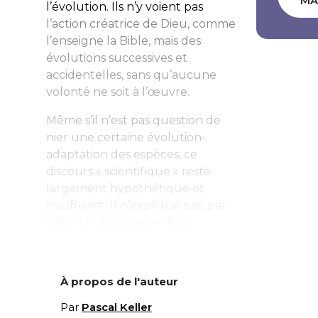
MA
l’évolution. Ils n’y voient pas
l’action créatrice de Dieu, comme
l’enseigne la Bible, mais des
évolutions successives et
accidentelles, sans qu’aucune
volonté ne soit à l’œuvre.
Même s’il n’est pas question de
nier une certaine évolution-
adaptation des espèces, ce
discours « scientifique » reste
largement hypothétique et
insuffisant. Il n’explique pas, par
exemple, le passage du «...
À propos de l'auteur
Par
Pascal Keller