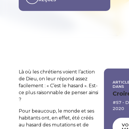
Là où les chrétiens voient l’action
de Dieu, on leur répond assez
ARTICLE
facilement : « C’est le hasard ». Est-
DANS
ce plus raisonnable de penser ainsi
Croir
?
#57 -
2020
Pour beaucoup, le monde et ses
habitants ont, en effet, été créés
au hasard des mutations et de
VO