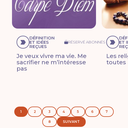
DÉFINITION
DÉF
ET IDÉES
ET 
RÉSERVÉ ABONNÉS
REÇUES
REÇ
Je veux vivre ma vie. Me
Les rel
sacrifier ne m’intéresse
toutes
pas
1
2
3
4
5
6
7
8
SUIVANT