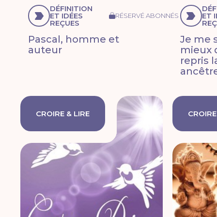
DÉFINITION
DÉF
ET IDÉES
ET 
RÉSERVÉ ABONNÉS
REÇUES
REÇ
Pascal, homme et
Je me 
auteur
mieux d
repris 
ancêtr
CROIRE & LIRE
CROIRE 