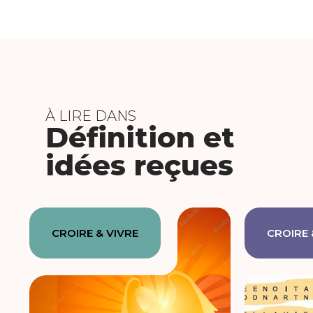
À LIRE DANS
Définition et
idées reçues
CROIRE & VIVRE
CROIRE 