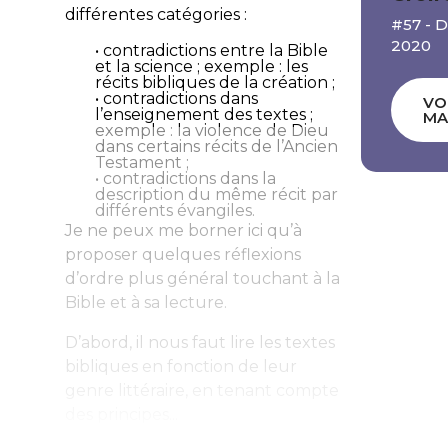
différentes catégories :
#57 -
2020
• contradictions entre la Bible
et la science ; exemple : les
récits bibliques de la création ;
• contradictions dans
VO
l’enseignement des textes ;
MA
exemple : la violence de Dieu
dans certains récits de l’Ancien
Testament ;
• contradictions dans la
description du même récit par
différents évangiles.
Je ne peux me borner ici qu’à
proposer quelques réflexions
d’ordre plus général touchant à la
Bible et à sa lecture.
D’abord, il nous faut lire les textes
bibliques en fonction de leur
genre littéraire, en tenant compte
des principes...