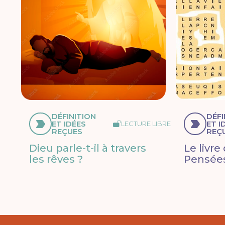
DÉFINITION
DÉFI
ET IDÉES
ET I
LECTURE LIBRE
REÇUES
REÇ
Dieu parle-t-il à travers
Le livre
les rêves ?
Pensées