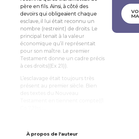
père en fils. Ainsi, à côté des
VO
devoirs qui obligeaient chaque
MA
esclave, il lui était reconnu un
nombre (restreint) de droits. Le
principal tenait à la valeur
économique qu’il représentait
pour son maître. Le premier
Testament donne un cadre précis
à ces droits((Ex 21)).
L’esclavage était toujours très
présent au premier siècle. Bien
des textes du Nouveau
Testament en tiennent compte((1
Co 7.21ss ;...
À propos de l'auteur