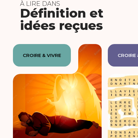
À LIRE DANS
Définition et
idées reçues
CROIRE & VIVRE
CROIRE 