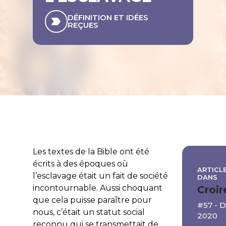
DÉFINITION ET IDÉES
REÇUES
Les textes de la Bible ont été
écrits à des époques où
ARTICLE
l’esclavage était un fait de société
DANS
incontournable. Aussi choquant
Croir
que cela puisse paraître pour
#57 -
nous, c’était un statut social
2020
reconnu qui se transmettait de