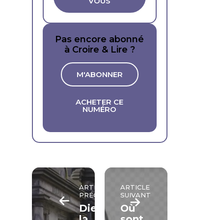
VOUS
Pas encore abonné
à Croire & Lire ?
M'ABONNER
ACHETER CE
NUMÉRO
ARTICLE
ARTICLE
PRÉCÉDENT
SUIVANT
Dieu,
Où
la
sont