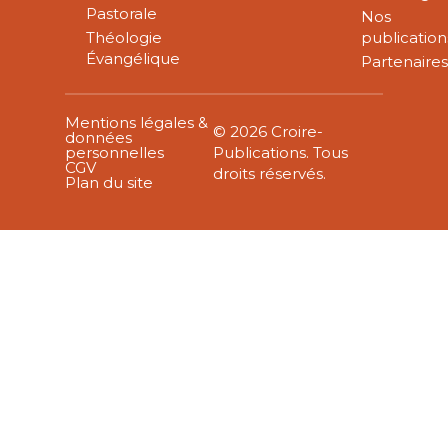
Pastorale
Nos
Théologie
publication
Évangélique
Partenaire
Mentions légales &
© 2026 Croire-
données
personnelles
Publications. Tous
CGV
droits réservés.
Plan du site