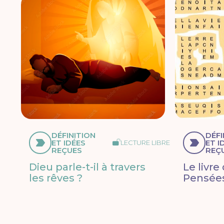
DÉFINITION
DÉFI
ET IDÉES
ET I
LECTURE LIBRE
REÇUES
REÇ
Dieu parle-t-il à travers
Le livre
les rêves ?
Pensées