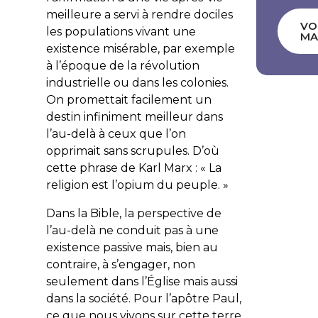
meilleure a servi à rendre dociles
VO
les populations vivant une
MA
existence misérable, par exemple
à l’époque de la révolution
industrielle ou dans les colonies.
On promettait facilement un
destin infiniment meilleur dans
l’au-delà à ceux que l’on
opprimait sans scrupules. D’où
cette phrase de Karl Marx : « La
religion est l’opium du peuple. »
Dans la Bible, la perspective de
l’au-delà ne conduit pas à une
existence passive mais, bien au
contraire, à s’engager, non
seulement dans l’Église mais aussi
dans la société. Pour l’apôtre Paul,
ce que nous vivons sur cette terre