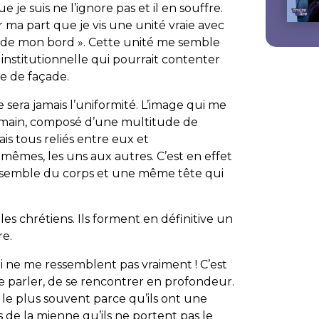
e je suis ne l’ignore pas et il en souffre.
ma part que je vis une unité vraie avec
« de mon bord ». Cette unité me semble
institutionnelle qui pourrait contenter
ue de façade.
ne sera jamais l’uniformité. L’image qui me
 humain, composé d’une multitude de
is tous reliés entre eux et
 mêmes, les uns aux autres. C’est en effet
nsemble du corps et une même tête qui
es chrétiens. Ils forment en définitive un
re.
ui ne me ressemblent pas vraiment ! C’est
se parler, de se rencontrer en profondeur.
t le plus souvent parce qu’ils ont une
es de la mienne qu’ils ne portent pas le