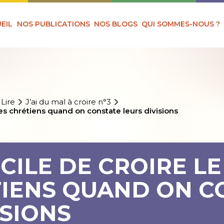
EIL
NOS PUBLICATIONS
NOS BLOGS
QUI SOMMES-NOUS ?
 Lire
J’ai du mal à croire n°3
des chrétiens quand on constate leurs divisions
ICILE DE CROIRE L
TIENS QUAND ON C
ISIONS