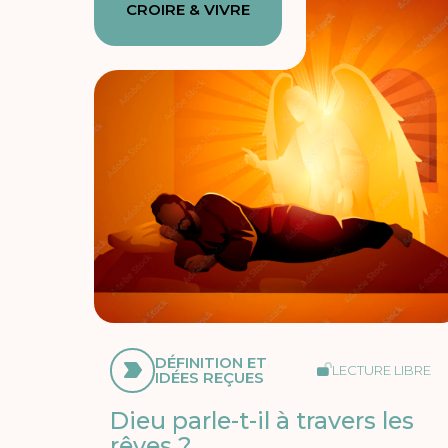
CROIRE & VIVRE
DÉFINITION ET
LECTURE LIBRE
IDÉES REÇUES
Dieu parle-t-il à travers les
rêves ?