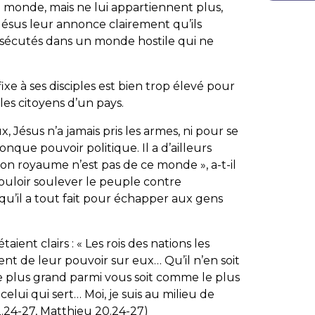
le monde, mais ne lui appartiennent plus,
 Jésus leur annonce clairement qu’ils
rsécutés dans un monde hostile qui ne
fixe à ses disciples est bien trop élevé pour
es citoyens d’un pays.
, Jésus n’a jamais pris les armes, ni pour se
que pouvoir politique. Il a d’ailleurs
on royaume n’est pas de ce monde
», a-t-il
ouloir soulever le peuple contre
 qu’il a tout fait pour échapper aux gens
ient clairs : «
Les rois des nations les
sent de leur pouvoir sur eux… Qu’il n’en soit
 plus grand parmi vous soit comme le plus
elui qui sert… Moi, je suis au milieu de
2.24-27, Matthieu 20.24-27)