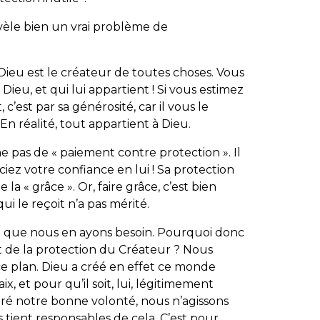
évèle bien un vrai problème de
ieu est le créateur de toutes choses. Vous
eu, et qui lui appartient ! Si vous estimez
’est par sa générosité, car il vous le
n réalité, tout appartient à Dieu.
 pas de « paiement contre protection ». Il
z votre confiance en lui ! Sa protection
e la « grâce ». Or, faire grâce, c’est bien
i le reçoit n’a pas mérité.
se que nous en ayons besoin. Pourquoi donc
t de la protection du Créateur ? Nous
 plan. Dieu a créé en effet ce monde
ix, et pour qu’il soit, lui, légitimement
é notre bonne volonté, nous n’agissons
s tient responsables de cela. C’est pour