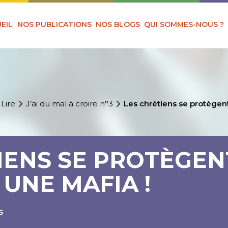
EIL
NOS PUBLICATIONS
NOS BLOGS
QUI SOMMES-NOUS ?
 Lire
J’ai du mal à croire n°3
Les chrétiens se protègent
IENS SE PROTÈGEN
T UNE MAFIA !
S