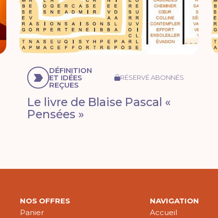
DÉFINITION
ET IDÉES
RÉSERVÉ ABONNÉS
REÇUES
Le livre de Blaise Pascal «
Pensées »
NOS OFFRES
NAVIGATION
Panier
Accueil