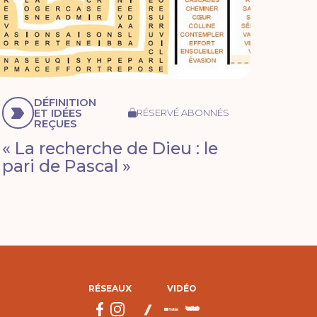
DÉFINITION
ET IDÉES
RÉSERVÉ ABONNÉS
REÇUES
« La recherche de Dieu : le
pari de Pascal »
RÉSEAUX
VIDÉO