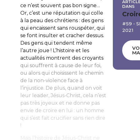
ARTICLE
ce n’est souvent pas bon signe…
DANS
Or, c’est une réputation qui colle
Croir
à la peau des chrétiens : des gens
#59 - 
qui encaissent sans rouspéter, qui
2021
se font insulter et cracher dessus.
Des gens qui tendent même
VO
l’autre joue ! L’histoire et les
MA
actualités montrent des croyants
qui souffrent à cause de leur foi,
ou alors qui choisissent le chemin
de la non-violence face à
l’injustice. De plus, quand on voit
leur leader, Jésus-Christ, cela n’est
pas très joyeux et ne donne pas
envie de croire en lui : un homme
qui s’est fait crucifier sans rien dire
!
Mais l’histoire de Jésus-Christ ne