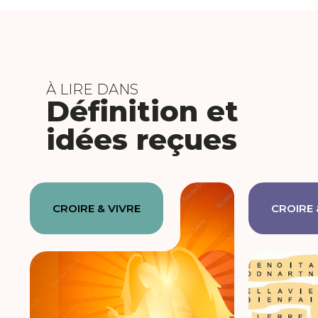
À LIRE DANS
Définition et
idées reçues
CROIRE & VIVRE
CROIRE 