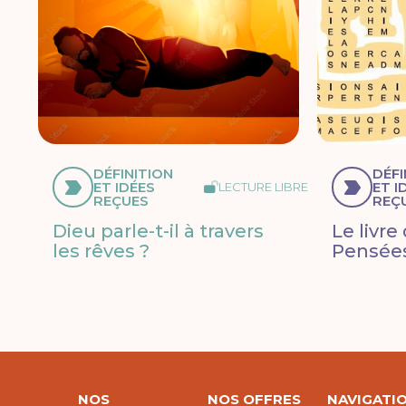
DÉFINITION
DÉFI
ET IDÉES
ET I
LECTURE LIBRE
REÇUES
REÇ
Dieu parle-t-il à travers
Le livre
les rêves ?
Pensées
NOS
NOS OFFRES
NAVIGATI