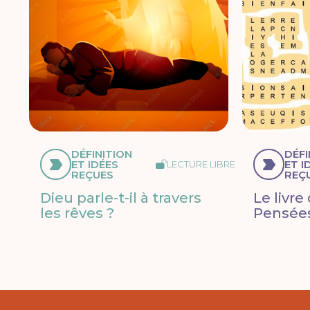
DÉFINITION
DÉFI
ET IDÉES
ET I
LECTURE LIBRE
REÇUES
REÇ
Dieu parle-t-il à travers
Le livre
les rêves ?
Pensées