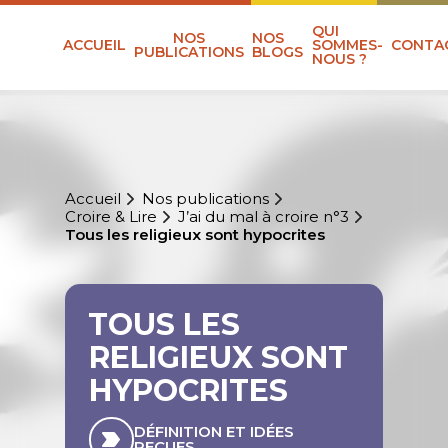
QUI
NOS
NOS
ACCUEIL
SOMMES-
CONTA
PUBLICATIONS
BLOGS
NOUS ?
Accueil
Nos publications
Croire & Lire
J’ai du mal à croire n°3
Tous les religieux sont hypocrites
TOUS LES
RELIGIEUX SONT
HYPOCRITES
DÉFINITION ET IDÉES
REÇUES