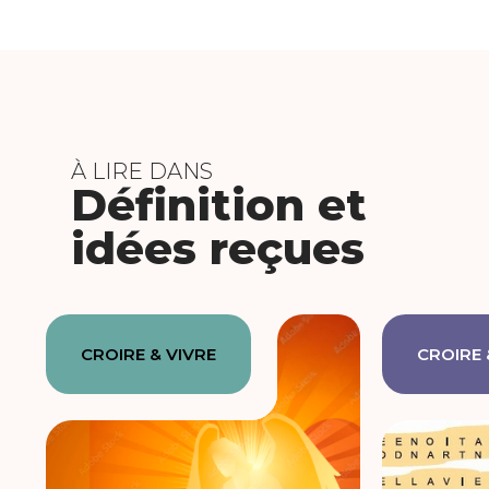
À LIRE DANS
Définition et
idées reçues
CROIRE & VIVRE
CROIRE 