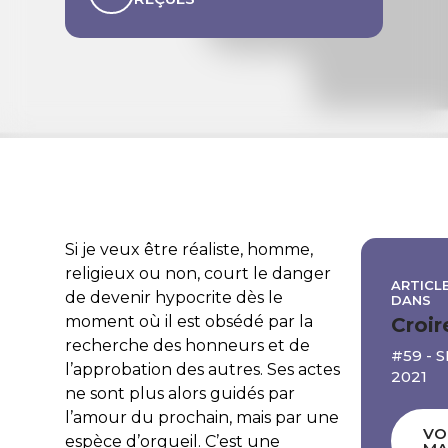
Si je veux être réaliste, homme,
religieux ou non, court le danger
ARTICLE
de devenir hypocrite dès le
DANS
moment où il est obsédé par la
Croir
recherche des honneurs et de
#59 - 
l’approbation des autres. Ses actes
2021
ne sont plus alors guidés par
l’amour du prochain, mais par une
VO
espèce d’orgueil. C’est une