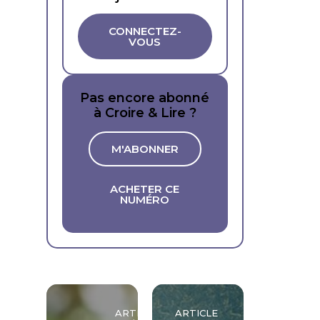
CONNECTEZ-
VOUS
Pas encore abonné
à Croire & Lire ?
M'ABONNER
ACHETER CE
NUMÉRO
ARTICLE
ARTICLE