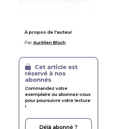
aux autres, au lieu deregarder
l’état de notre propre cœur ? En...
À propos de l'auteur
Par
Aurélien Bloch
Cet article est
réservé à nos
abonnés
Commandez votre
exemplaire ou abonnez-vous
pour poursuivre votre lecture
!
Déjà abonné ?