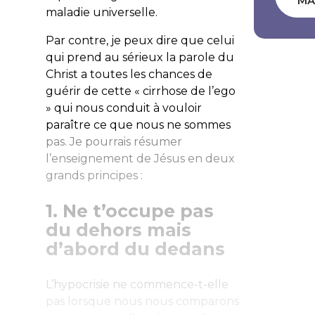
MA
maladie universelle.
Par contre, je peux dire que celui
qui prend au sérieux la parole du
Christ a toutes les chances de
guérir de cette « cirrhose de l’ego
» qui nous conduit à vouloir
paraître ce que nous ne sommes
pas. Je pourrais résumer
l’enseignement de Jésus en deux
grands principes :
1. Ne t’occupe pas
du dehors mais
d’abord du dedans
L’hypocrisie ne commence-t-elle
pas lorsque nous nous comparons