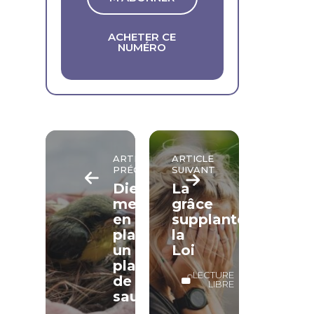
ACHETER CE
NUMÉRO
ARTICLE
ARTICLE
PRÉCÉDENT
SUIVANT
Dieu
La
met
grâce
en
supplante
place
la
un
Loi
plan
LECTURE
de
LIBRE
sauvetage