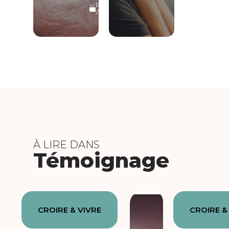
RÉSERVÉ
ABONNÉS
À LIRE DANS
Témoignage
CROIRE & VIVRE
CROIRE &