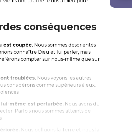
e. Ils ont tourné le dos à Dieu pour
urdes conséquences
u est coupée.
Nous sommes désorientés
rions connaître Dieu et lui parler, mais
 préférons compter sur nous-même que sur
ont troublées.
Nous voyons les autres
us considérons comme supérieurs à eux.
iolences.
c lui-même est perturbée.
Nous avons du
ecter. Parfois nous sommes atteints de
s.
ériorée.
Nous polluons la Terre et nous la