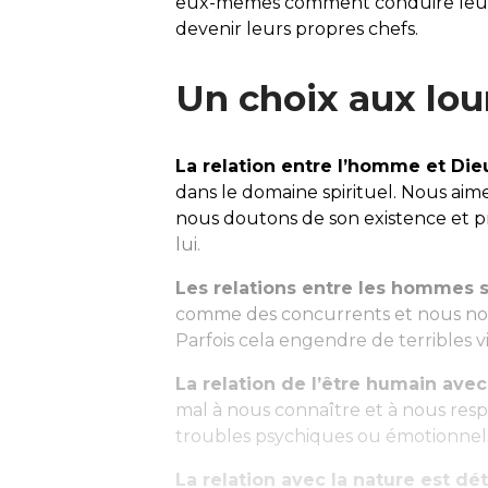
eux-mêmes comment conduire leur vi
devenir leurs propres chefs.
Un choix aux lo
La relation entre l’homme et Die
dans le domaine spirituel. Nous aime
nous doutons de son existence et
lui.
Les relations entre les hommes s
comme des concurrents et nous no
Parfois cela engendre de terribles v
La relation de l’être humain ave
mal à nous connaître et à nous resp
troubles psychiques ou émotionnel
La relation avec la nature est dét