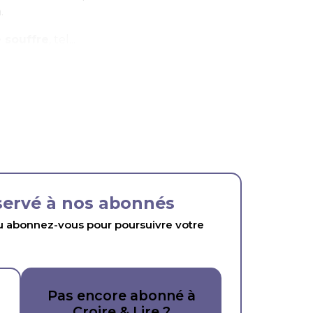
.
 souffre
, tel...
éservé à nos abonnés
abonnez-vous pour poursuivre votre
Pas encore abonné à
Croire & Lire ?