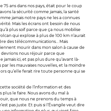
e que 75 ans dans nos pays, était pour le coup
avons la sécurité comme jamais, la santé
 comme jamais notre pays ne les a connues
vérité. Mais les écrans ont besoin de nous
u’à plus soif parce que ça nous mobilise
olcan qui explose à plus de 100 km n’aurait
’ère des télécommunications… Mais
 viennent mourir dans mon salon à cause de
us devrions nous réjouir parce que
 jamais ici, et pas plus dure qu’avant là-
s par les mauvaises nouvelles, et la moindre
ors qu’elle ferait rire toute personne qui se
tte société de l’information et des
 plus le faire. Nous avons du mal à
jouir, que nous ne prenons du temps à
st pas juste. Et puis si l’Évangile veut dire
e une information de plus, qui vient faire