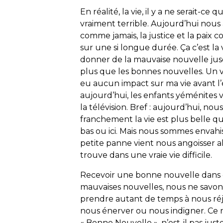
En réalité, la vie, il y a ne serait-c
vraiment terrible. Aujourd’hui nous 
comme jamais, la justice et la paix
sur une si longue durée. Ça c’est la 
donner de la mauvaise nouvelle jusq
plus que les bonnes nouvelles. Un v
eu aucun impact sur ma vie avant l
aujourd’hui, les enfants yéménites
la télévision. Bref : aujourd’hui, no
franchement la vie est plus belle que
bas ou ici. Mais nous sommes envahi
petite panne vient nous angoisser al
trouve dans une vraie vie difficile.
Recevoir une bonne nouvelle dans ce
mauvaises nouvelles, nous ne savons
prendre autant de temps à nous ré
nous énerver ou nous indigner. Ce n’e
« Bonne Nouvelle », n’est-il pas just