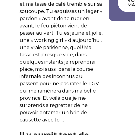
VO
et ma tasse de café tremble sur sa
MA
soucoupe. Tu esquisses un léger «
pardon » avant de te ruer en
avant, le feu piéton vient de
passer au vert. Tu es jeune et jolie,
une « working girl » d’aujourd’hui,
une vraie parisienne, quoi ! Ma
tasse est presque vide, dans
quelques instants je reprendrai
place, moi aussi, dans la course
infernale des inconnus qui
passent pour ne pas rater le TGV
qui me ramènera dans ma belle
province. Et voilà que je me
surprends à regretter de ne
pouvoir entamer un brin de
causette avec toi…
Il y aurait tant de