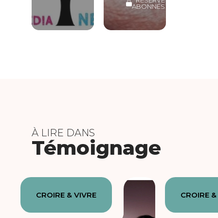
ABONNÉS
À LIRE DANS
Témoignage
CROIRE & VIVRE
CROIRE &