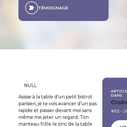
TÉMOIGNAGE
NULL
ARTICLE
DANS
Assise à la table d’un petit bistrot
Croir
parisien, je te vois avancer d’un pas
rapide et passer devant moi sans
#52 - 
même me jeter un regard. Ton
manteau frôle le zinc de la table