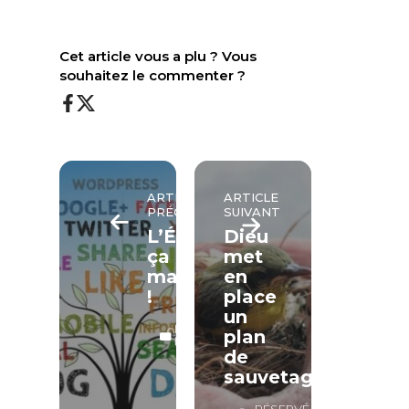
Cet article vous a plu ? Vous
souhaitez le commenter ?
ARTICLE
ARTICLE
PRÉCÉDENT
SUIVANT
L’Évangile,
Dieu
ça
met
marche
en
!
place
un
LECTURE
plan
LIBRE
de
sauvetage
RÉSERVÉ