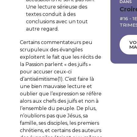
DANS
Une lecture sérieuse des
Croir
textes conduit à des
#16 - 1
conclusions avec un tout
TRIME
autre regard.
Certains commentateurs peu
VO
MA
scrupuleux des évangiles
exploitent le fait que les récits de
la Passion parlent « des juifs »
pour accuser ceux-ci
d’antisémitisme(1). C’est faire là
une bien mauvaise lecture et
oublier que l’expression se réfère
alors aux chefs des juifs et non à
l’ensemble du peuple. De plus,
n’oublions pas que Jésus, sa
famille, ses disciples, les premiers
chrétiens, et certains des auteurs