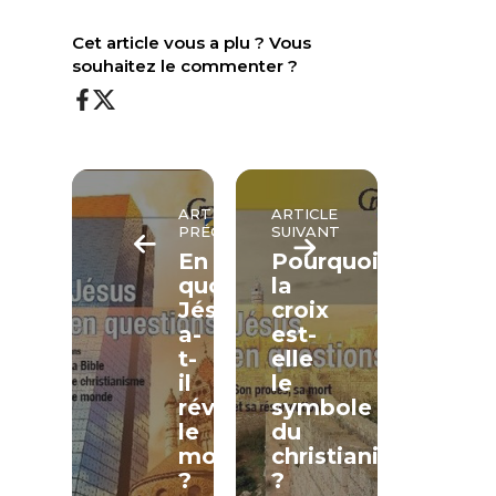
Cet article vous a plu ? Vous
souhaitez le commenter ?
ARTICLE
ARTICLE
PRÉCÉDENT
SUIVANT
En
Pourquoi
quoi
la
Jésus
croix
a-
est-
t-
elle
il
le
révolutionné
symbole
le
du
monde
christianisme
?
?