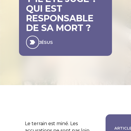
QUI EST
RESPONSABLE
DE SA MORT ?
JÉSUS
Le terrain est miné. Les
ARTICLE
accusations ne sont pas loin.