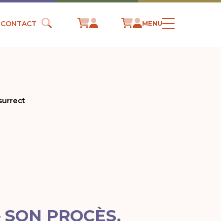
CONTACT
MENU
surrect
– SON PROCÈS,