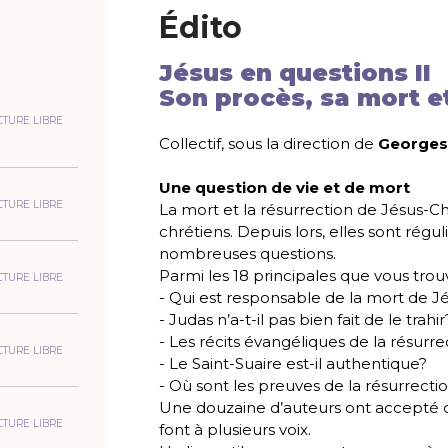
Édito
Jésus en questions II
Son procès, sa mort e
CTURE LIBRE
Collectif, sous la direction de
Georges
Une question de vie et de mort
CTURE LIBRE
La mort et la résurrection de Jésus-C
chrétiens. Depuis lors, elles sont rég
nombreuses questions.
Parmi les 18 principales que vous trou
CTURE LIBRE
- Qui est responsable de la mort de J
- Judas n’a-t-il pas bien fait de le trahir
- Les récits évangéliques de la résurre
CTURE LIBRE
- Le Saint-Suaire est-il authentique?
- Où sont les preuves de la résurrecti
Une douzaine d’auteurs ont accepté d’
CTURE LIBRE
font à plusieurs voix.