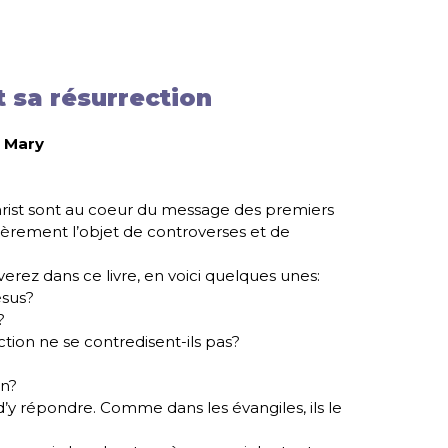
t sa résurrection
 Mary
hrist sont au coeur du message des premiers
ulièrement l’objet de controverses et de
verez dans ce livre, en voici quelques unes:
ésus?
?
ction ne se contredisent-ils pas?
on?
y répondre. Comme dans les évangiles, ils le