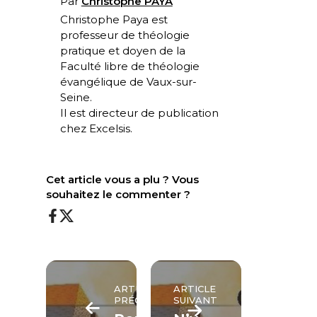
Par
Christophe PAYA
Christophe Paya est
professeur de théologie
pratique et doyen de la
Faculté libre de théologie
évangélique de Vaux-sur-
Seine.
Il est directeur de publication
chez Excelsis.
Cet article vous a plu ? Vous
souhaitez le commenter ?
ARTICLE
ARTICLE
PRÉCÉDENT
SUIVANT