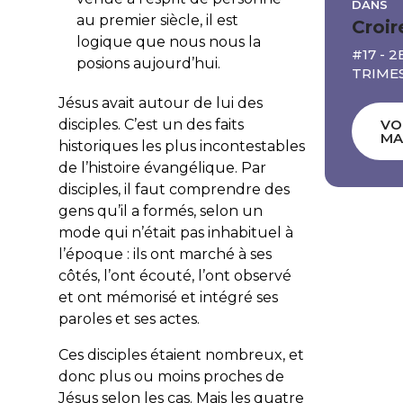
DANS
au premier siècle, il est
Croir
logique que nous nous la
#17 - 2
posions aujourd’hui.
TRIME
Jésus avait autour de lui des
disciples. C’est un des faits
VO
MA
historiques les plus incontestables
de l’histoire évangélique. Par
disciples, il faut comprendre des
gens qu’il a formés, selon un
mode qui n’était pas inhabituel à
l’époque : ils ont marché à ses
côtés, l’ont écouté, l’ont observé
et ont mémorisé et intégré ses
paroles et ses actes.
Ces disciples étaient nombreux, et
donc plus ou moins proches de
Jésus selon les cas. Mais les quatre