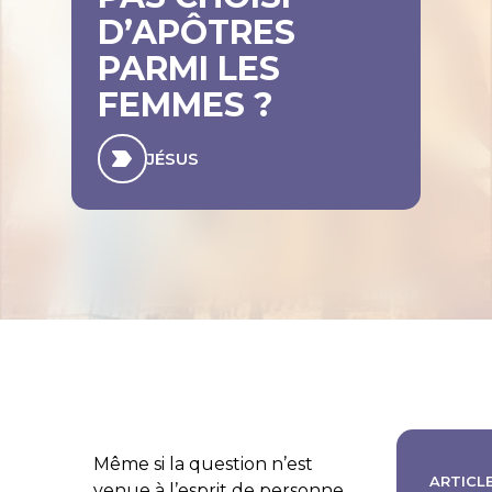
D’APÔTRES
PARMI LES
FEMMES ?
JÉSUS
Même si la question n’est
ARTICLE
venue à l’esprit de personne