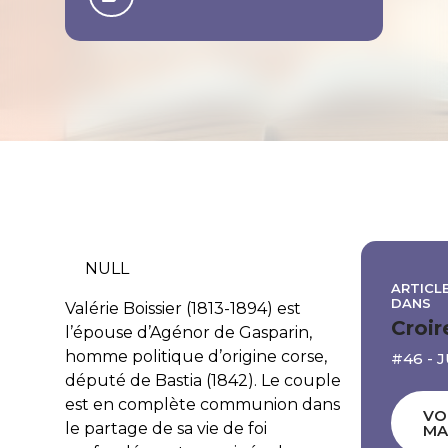
NULL
ARTICLE
DANS
Valérie Boissier (1813-1894) est
Croir
l’épouse d’Agénor de Gasparin,
homme politique d’origine corse,
#46 - 
député de Bastia (1842). Le couple
est en complète communion dans
VO
le partage de sa vie de foi
MA