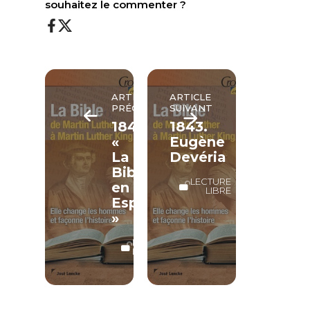
souhaitez le commenter ?
ARTICLE
ARTICLE
PRÉCÉDENT
SUIVANT
1842.
1843.
«
Eugène
La
Devéria
Bible
LECTURE
en
LIBRE
Espagne
»
LECTURE
LIBRE