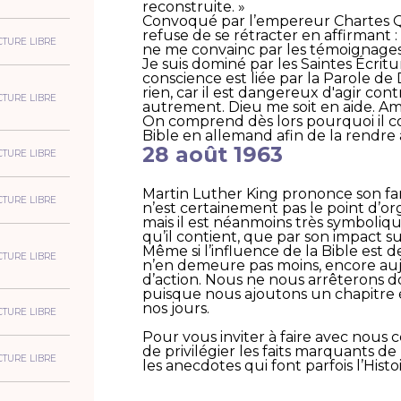
reconstruite. »
Convoqué par l’empereur Chartes Qu
refuse de se rétracter en affirmant :
CTURE LIBRE
ne me convainc par les témoignages de
Je suis dominé par les Saintes Écritur
conscience est liée par la Parole de
rien, car il est dangereux d'agir cont
CTURE LIBRE
autrement. Dieu me soit en aide. Am
On comprend dès lors pourquoi il co
Bible en allemand afin de la rendre 
28 août 1963
CTURE LIBRE
Martin Luther King prononce son fam
CTURE LIBRE
n’est certainement pas le point d’org
mais il est néanmoins très symbolique
qu’il contient, que par son impact sur
Même si l’influence de la Bible est 
CTURE LIBRE
n’en demeure pas moins, encore aujo
d’action. Nous ne nous arrêterons do
puisque nous ajoutons un chapitre 
nos jours.
CTURE LIBRE
Pour vous inviter à faire avec nous 
de privilégier les faits marquants de
CTURE LIBRE
les anecdotes qui font parfois l’Histoi