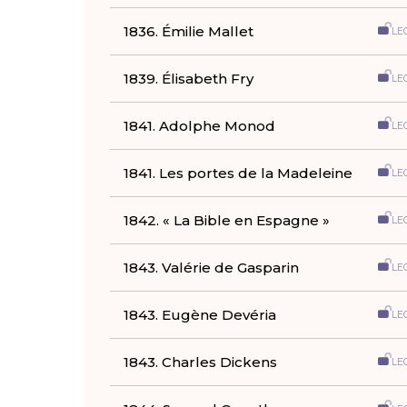
1836. Émilie Mallet
LE
1839. Élisabeth Fry
LE
1841. Adolphe Monod
LE
1841. Les portes de la Madeleine
LE
1842. « La Bible en Espagne »
LE
1843. Valérie de Gasparin
LE
1843. Eugène Devéria
LE
1843. Charles Dickens
LE