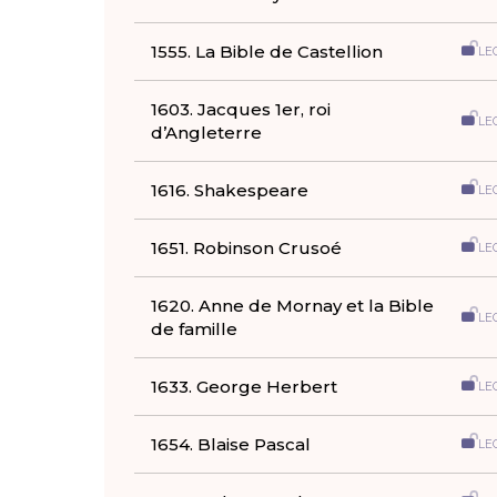
1555. La Bible de Castellion
LE
1603. Jacques 1er, roi
LE
d’Angleterre
1616. Shakespeare
LE
1651. Robinson Crusoé
LE
1620. Anne de Mornay et la Bible
LE
de famille
1633. George Herbert
LE
1654. Blaise Pascal
LE