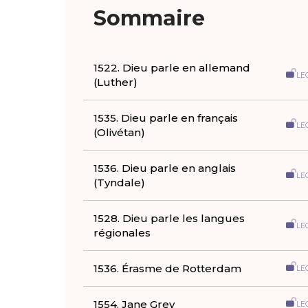
Sommaire
1522. Dieu parle en allemand
LE
(Luther)
1535. Dieu parle en français
LE
(Olivétan)
1536. Dieu parle en anglais
LE
(Tyndale)
1528. Dieu parle les langues
LE
régionales
1536. Érasme de Rotterdam
LE
1554. Jane Grey
LE