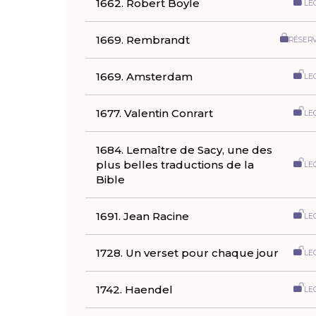
1662. Robert Boyle
LE
1669. Rembrandt
RÉSER
1669. Amsterdam
LE
1677. Valentin Conrart
LE
1684. Lemaître de Sacy, une des
plus belles traductions de la
LE
Bible
1691. Jean Racine
LE
1728. Un verset pour chaque jour
LE
1742. Haendel
LE