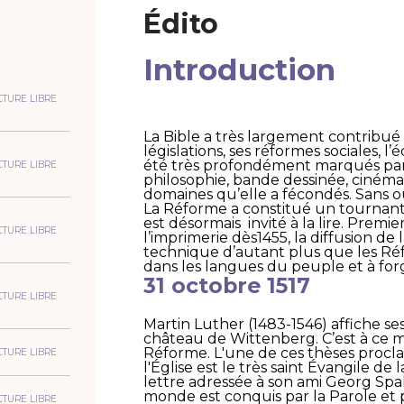
Édito
Introduction
CTURE LIBRE
La Bible a très largement contribué
législations, ses réformes sociales, l’
été très profondément marqués par le
CTURE LIBRE
philosophie, bande dessinée, cinéma,
domaines qu’elle a fécondés. Sans o
La Réforme a constitué un tournant
est désormais invité à la lire. Premie
CTURE LIBRE
l’imprimerie dès1455, la diffusion d
technique d’autant plus que les Réf
dans les langues du peuple et à forg
31 octobre 1517
CTURE LIBRE
Martin Luther (1483-1546) affiche se
château de Wittenberg. C’est à ce m
Réforme. L'une de ces thèses procla
CTURE LIBRE
l'Église est le très saint Évangile de 
lettre adressée à son ami Georg Spala
monde est conquis par la Parole et par
CTURE LIBRE