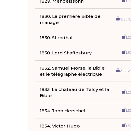
1829. Mendelssohn
LE
1830. La première Bible de
RÉSER
mariage
1830. Stendhal
LE
1830. Lord Shaftesbury
LE
1832. Samuel Morse, la Bible
RÉSER
et le télégraphe électrique
1833. Le château de Talcy et la
LE
Bible
1834. John Herschel
LE
1834. Victor Hugo
LE