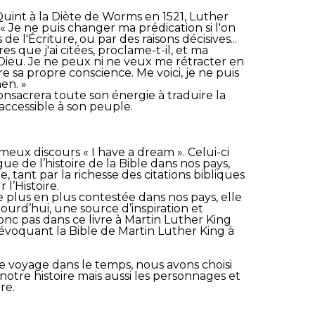
int à la Diète de Worms en 1521, Luther
 « Je ne puis changer ma prédication si l'on
 l'Écriture, ou par des raisons décisives...
es que j'ai citées, proclame-t-il, et ma
 Dieu. Je ne peux ni ne veux me rétracter en
re sa propre conscience. Me voici, je ne puis
en. »
nsacrera toute son énergie à traduire la
accessible à son peuple.
eux discours « I have a dream ». Celui-ci
ue de l’histoire de la Bible dans nos pays,
, tant par la richesse des citations bibliques
 l’Histoire.
de plus en plus contestée dans nos pays, elle
urd’hui, une source d’inspiration et
nc pas dans ce livre à Martin Luther King
évoquant la Bible de Martin Luther King à
ce voyage dans le temps, nous avons choisi
 notre histoire mais aussi les personnages et
re.