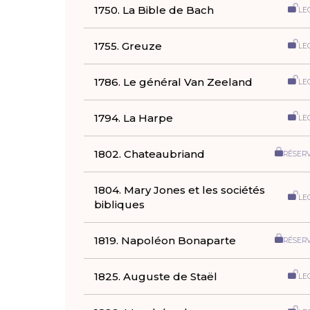
1750. La Bible de Bach
LE
1755. Greuze
LE
1786. Le général Van Zeeland
LE
1794. La Harpe
LE
1802. Chateaubriand
RÉSER
1804. Mary Jones et les sociétés
LE
bibliques
1819. Napoléon Bonaparte
RÉSER
1825. Auguste de Staël
LE