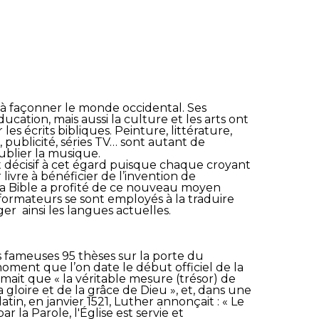
 à façonner le monde occidental. Ses
éducation, mais aussi la culture et les arts ont
s écrits bibliques. Peinture, littérature,
 publicité, séries TV… sont autant de
ublier la musique.
 décisif à cet égard puisque chaque croyant
r livre à bénéficier de l’invention de
e la Bible a profité de ce nouveau moyen
ormateurs se sont employés à la traduire
er ainsi les langues actuelles.
s fameuses 95 thèses sur la porte du
oment que l’on date le début officiel de la
mait que « la véritable mesure (trésor) de
la gloire et de la grâce de Dieu », et, dans une
tin, en janvier 1521, Luther annonçait : « Le
 la Parole, l'Église est servie et