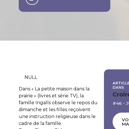
NULL
ARTICLE
DANS
Dans « La petite maison dans la
Croir
prairie » (livres et série TV), la
famille Ingalls observe le repos du
#46 - 
dimanche et les filles reçoivent
une instruction religieuse dans le
VO
cadre de la famille.
MA