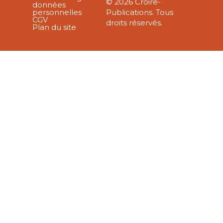
© 2026 Croire-
données
personnelles
Publications. Tous
CGV
droits réservés.
Plan du site