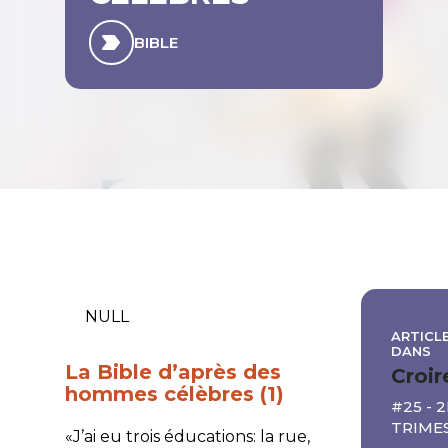
BIBLE
NULL
ARTICLE
DANS
La Bible d’après des
Croir
hommes célèbres (1)
#25 - 2
TRIMES
«J’ai eu trois éducations: la rue,