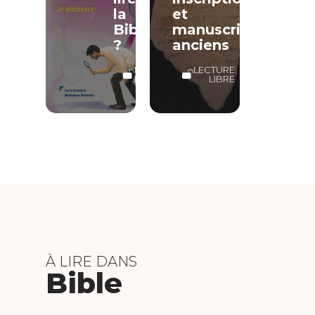
la
et
Bible
manuscrits
?
anciens
LECTURE
LECTURE
LIBRE
LIBRE
À LIRE DANS
Bible