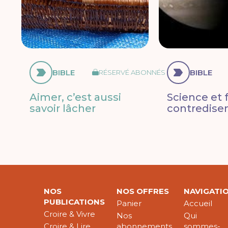
BIBLE
BIBLE
RÉSERVÉ ABONNÉS
Aimer, c’est aussi
Science et f
savoir lâcher
contredisen
NOS
NOS OFFRES
NAVIGATI
PUBLICATIONS
Panier
Accueil
Croire & Vivre
Nos
Qui
Croire & Lire
abonnements
sommes-