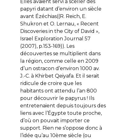
Elles avaient servi à sceller des
papyri datant d’environ un siècle
avant Ézéchias((R. Reich, E.
Shukron et O. Lernau, « Recent
Discoveries in the City of David »,
Israel Exploration Journal 57
(2007), p.153-169)). Les
découvertes se multiplient dans
la région, comme celle en 2009
d’un ostracon d’environ 1000 av.
J.-C. à Khirbet Qeiyafa. Et il serait
ridicule de croire que les
habitants ont attendu l’an 800
pour découvrir le papyrus ! Ils
entretenaient depuis toujours des
liens avec l’Égypte toute proche,
d’où on pouvait importer ce
support. Rien ne s’oppose donc à
l’idée qu’au 10ème siècle (ou