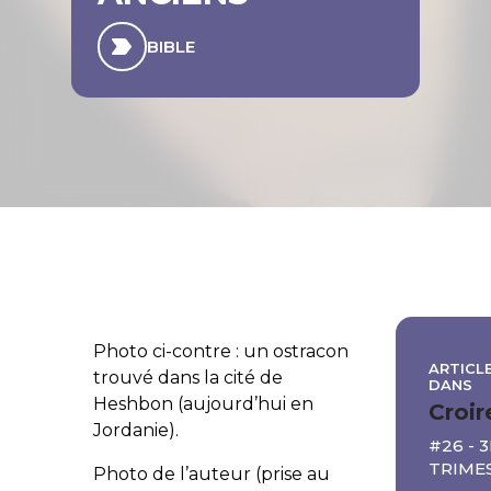
BIBLE
Photo ci-contre : un ostracon
ARTICLE
trouvé dans la cité de
DANS
Heshbon (aujourd’hui en
Croir
Jordanie).
#26 - 3
TRIMES
Photo de l’auteur (prise au