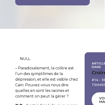
NULL
ARTICLE
DANS
– Paradoxalement, la colère est
Croir
l’un des symptômes de la
dépression, et elle est visible chez
#14 - 3
TRIME
Caïn. Pouvez-vous nous dire
quelles en sont les racines et
comment on peut la gérer ?
VO
MA