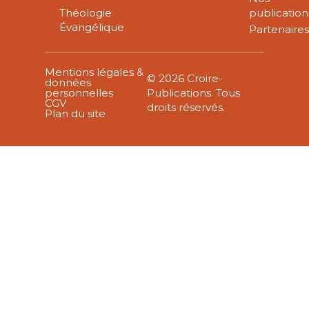
Théologie
publication
Évangélique
Partenaire
Mentions légales &
© 2026 Croire-
données
personnelles
Publications. Tous
CGV
droits réservés.
Plan du site