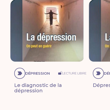
DÉPRESSION
DÉ
LECTURE LIBRE
Le diagnostic de la
Dépres
dépression