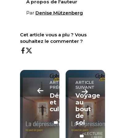
À propos de l'auteur
Par
Denise Mützenberg
Cet article vous a plu ? Vous
souhaitez le commenter ?
ARTICLE
ARTICLE
PRÉCÉDENT
SUIVANT
Dépression
Voyage
et
au
culpabilité
bout
de
LECTURE
soi
LIBRE
LECTURE
LIBRE