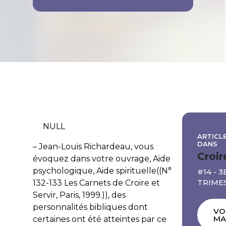
NULL
ARTICLE
DANS
– Jean-Louis Richardeau, vous
Croir
évoquez dans votre ouvrage, Aide
psychologique, Aide spirituelle((N°
#14 - 3
TRIME
132-133 Les Carnets de Croire et
Servir, Paris, 1999.)), des
personnalités bibliques dont
VO
MA
certaines ont été atteintes par ce