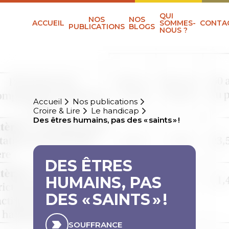
QUI
NOS
NOS
ACCUEIL
SOMMES-
CONTA
PUBLICATIONS
BLOGS
NOUS ?
Accueil
Nos publications
Croire & Lire
Le handicap
Des êtres humains, pas des « saints » !
DES ÊTRES
HUMAINS, PAS
DES « SAINTS » !
SOUFFRANCE