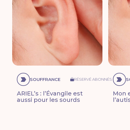
SOUFFRANCE
S
RÉSERVÉ ABONNÉS
ARIEL’s : l’Évangile est
Mon e
aussi pour les sourds
l’aut