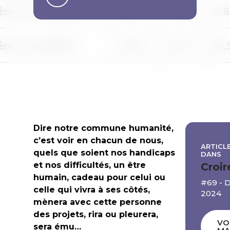
Dire notre commune humanité,
c’est voir en chacun de nous,
ARTICLE
quels que soient nos handicaps
DANS
et nos difficultés, un être
Croir
humain, cadeau pour celui ou
#69 -
celle qui vivra à ses côtés,
2024
mènera avec cette personne
des projets, rira ou pleurera,
VO
sera ému…