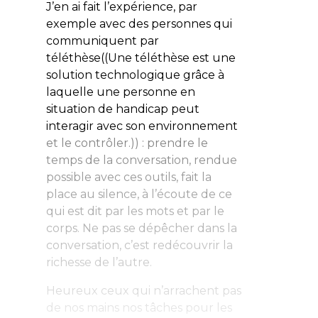
J’en ai fait l’expérience, par
exemple avec des personnes qui
communiquent par
téléthèse((Une téléthèse est une
solution technologique grâce à
laquelle une personne en
situation de handicap peut
interagir avec son environnement
et le contrôler.)) : prendre le
temps de la conversation, rendue
possible avec ces outils, fait la
place au silence, à l’écoute de ce
qui est dit par les mots et par le
corps. Ne pas se dépêcher dans la
conversation, c’est redécouvrir la
richesse de l’autre.
Heureux ceux qui n’arrachent pas
de nos mains nos tâches pour les