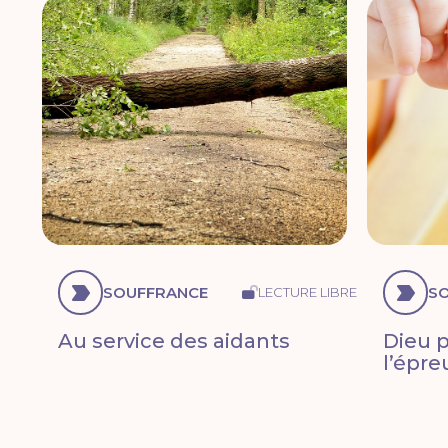
SOUFFRANCE
S
LECTURE LIBRE
Au service des aidants
Dieu 
l’épre