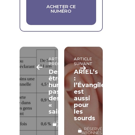
ACHETER CE
NUMÉRO
ARTICLE
ARTICLE
PRÉCÉDENT
SUIVANT
Des
ARIEL’s
êtres
:
humains,
l’Évangile
pas
est
des
aussi
«
pour
saints » !
les
sourds
RÉSERVÉ
ABONNÉS
RÉSERVÉ
ABONNÉS