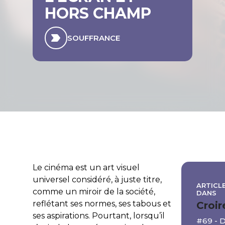
HORS CHAMP
SOUFFRANCE
Le cinéma est un art visuel
universel considéré, à juste titre,
ARTICLE
comme un miroir de la société,
DANS
reflétant ses normes, ses tabous et
Croir
ses aspirations. Pourtant, lorsqu’il
#69 -