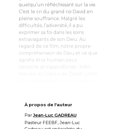
quelqu’un réfléchissant sur la vie.
C’est le cri du grand roi David en
pleine souffrance. Malgré les
difficultés, l’adversité, il a pu
exprimer sa foi dans les soins
extravagants de son Dieu. Au
regard de ce film, notre propre
compréhension de Dieu et ce que
signifie être humain peut
s’enrichir et s’approfondir. John
Merrick au travers de David Lynch
nous enseigne alors une certaine...
À propos de l'auteur
Par
Jean-Luc GADREAU
Pasteur FEEBF, Jean-Luc
Gadreau est spécialiste du