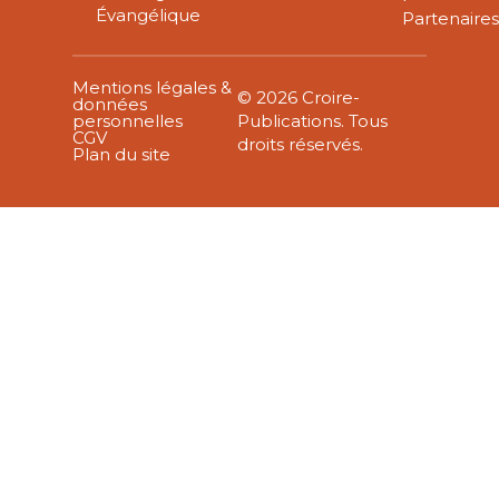
Évangélique
Partenaire
Mentions légales &
© 2026 Croire-
données
personnelles
Publications. Tous
CGV
droits réservés.
Plan du site