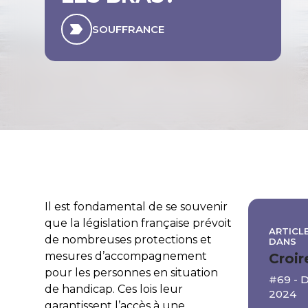
SOUFFRANCE
Il est fondamental de se souvenir
que la législation française prévoit
ARTICLE
de nombreuses protections et
DANS
mesures d’accompagnement
Croir
pour les personnes en situation
#69 -
de handicap. Ces lois leur
2024
garantissent l’accès à une