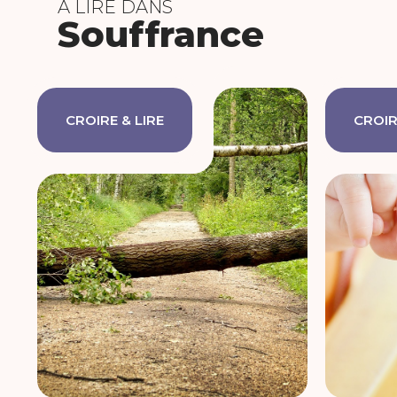
À LIRE DANS
Souffrance
CROIRE & LIRE
CROIR