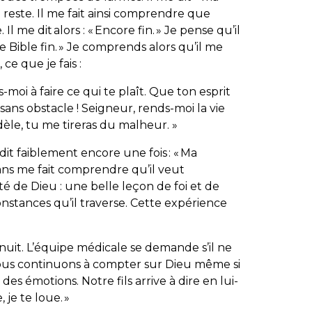
ui reste. Il me fait ainsi comprendre que
l me dit alors : « Encore fin. » Je pense qu’il
e Bible fin. » Je comprends alors qu’il me
ce que je fais :
-moi à faire ce qui te plaît. Que ton esprit
ans obstacle ! Seigneur, rends-moi la vie
idèle, tu me tireras du malheur.
»
it faiblement encore une fois : « Ma
ans me fait comprendre qu’il veut
té de Dieu : une belle leçon de foi et de
onstances qu’il traverse. Cette expérience
nuit. L’équipe médicale se demande s’il ne
ous continuons à compter sur Dieu même si
des émotions. Notre fils arrive à dire en lui-
je te loue. »