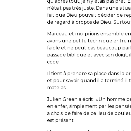
qu’après tout, je n’y étais pas prêt. 
n’était pas très juste. Dans une situ
fait que Dieu pouvait décider de repr
de regard à propos de Dieu. Surtout
Marceau et moi prions ensemble en 
avons une petite technique entre 
faible et ne peut pas beaucoup parle
passage biblique et avec son doigt, i
code.
Il tient à prendre sa place dans la 
et pour savoir quand il a terminé, il
matelas.
Julien Green a écrit : « Un homme 
en enfer, simplement par les pensées
a choisi de faire de ce lieu de doul
est présent.