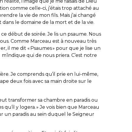
En réalité, l’image que je me faisais de Dieu
ation comme celle-ci, j’étais trop attaché au
endre la vie de mon fils. Mais j’ai changé
 dans le domaine de la mort et de la vie.
ce début de soirée. Je lis un psaume. Nous
nous. Comme Marceau est à nouveau très
r, il me dit « Psaumes » pour que je lise un
l m’indique qui de nous priera. C’est notre
prière. Je comprends qu’il prie en lui-même,
 tape deux fois avec sa main droite sur le
peut transformer sa chambre en paradis ou
 qu’il y logera. » Je vois bien que Marceau
eur un paradis au sein duquel le Seigneur