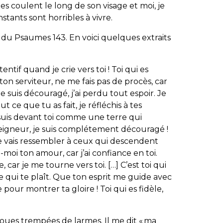
s coulent le long de son visage et moi, je
stants sont horribles à vivre.
ts du Psaumes 143. En voici quelques extraits
entif quand je crie vers toi ! Toi qui es
 ton serviteur, ne me fais pas de procès, car
Je suis découragé, j’ai perdu tout espoir. Je
 ce que tu as fait, je réfléchis à tes
je suis devant toi comme une terre qui
eigneur, je suis complétement découragé !
je vais ressembler à ceux qui descendent
moi ton amour, car j’ai confiance en toi.
 car je me tourne vers toi. […] C’est toi qui
e qui te plaît. Que ton esprit me guide avec
 pour montrer ta gloire ! Toi qui es fidèle,
 joues trempées de larmes. Il me dit « ma