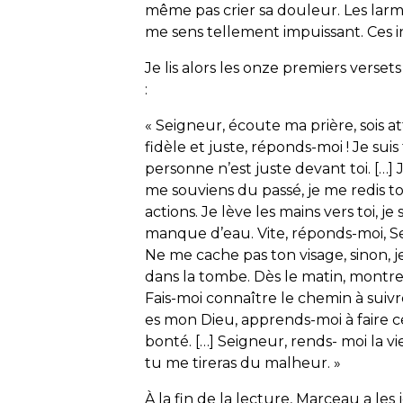
même pas crier sa douleur. Les larme
me sens tellement impuissant. Ces in
Je lis alors les onze premiers verse
:
«
Seigneur, écoute ma prière, sois att
fidèle et juste, réponds-moi ! Je suis
personne n’est juste devant toi. […] 
me souviens du passé, je me redis tout
actions. Je lève les mains vers toi, 
manque d’eau. Vite, réponds-moi, S
Ne me cache pas ton visage, sinon, 
dans la tombe. Dès le matin, montre-
Fais-moi connaître le chemin à suivre,
es mon Dieu, apprends-moi à faire c
bonté. […] Seigneur, rends- moi la vie
tu me tireras du malheur.
»
À la fin de la lecture, Marceau a les