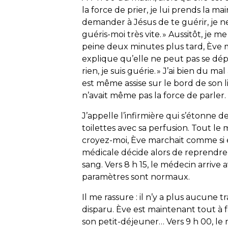
la force de prier, je lui prends la main
demander à Jésus de te guérir, je ne sa
guéris-moi très vite. » Aussitôt, je 
peine deux minutes plus tard, Ève m’ap
explique qu’elle ne peut pas se dépl
rien, je suis guérie. » J’ai bien du ma
est même assise sur le bord de son l
n’avait même pas la force de parler.
J’appelle l’infirmière qui s’étonne de
toilettes avec sa perfusion. Tout le
croyez-moi, Ève marchait comme si el
médicale décide alors de reprendre 
sang. Vers 8 h 15, le médecin arrive a
paramètres sont normaux.
Il me rassure : il n’y a plus aucune t
disparu. Ève est maintenant tout à 
son petit-déjeuner… Vers 9 h 00, le