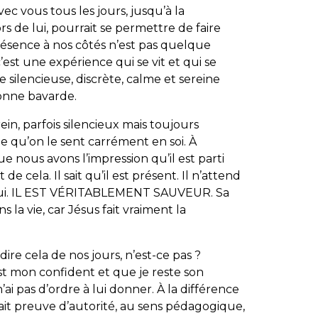
 avec vous tous les jours, jusqu’à la
ors de lui, pourrait se permettre de faire
résence à nos côtés n’est pas quelque
st une expérience qui se vit et qui se
silencieuse, discrète, calme et sereine
onne bavarde.
rein, parfois silencieux mais toujours
he qu’on le sent carrément en soi. À
que nous avons l’impression qu’il est parti
it de cela. Il sait qu’il est présent. Il n’attend
à lui. IL EST VÉRITABLEMENT SAUVEUR. Sa
 la vie, car Jésus fait vraiment la
ire cela de nos jours, n’est-ce pas ?
st mon confident et que je reste son
’ai pas d’ordre à lui donner. À la différence
fait preuve d’autorité, au sens pédagogique,