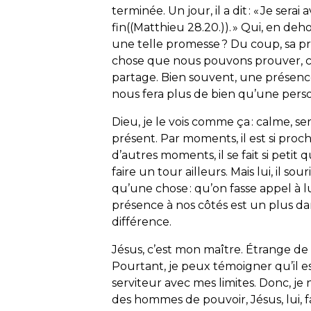
terminée. Un jour, il a dit : « Je serai
fin((Matthieu 28.20.)). » Qui, en deh
une telle promesse ? Du coup, sa p
chose que nous pouvons prouver, c’e
partage. Bien souvent, une présence 
nous fera plus de bien qu’une pers
Dieu, je le vois comme ça : calme, se
présent. Par moments, il est si proc
d’autres moments, il se fait si petit 
faire un tour ailleurs. Mais lui, il sour
qu’une chose : qu’on fasse appel 
présence à nos côtés est un plus dans
différence.
Jésus, c’est mon maître. Étrange de d
Pourtant, je peux témoigner qu’il e
serviteur avec mes limites. Donc, je n
des hommes de pouvoir, Jésus, lui, 