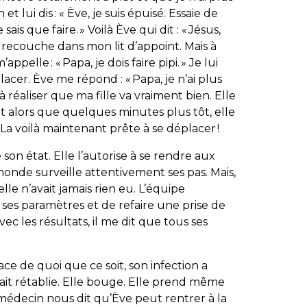
 et lui dis : « Ève, je suis épuisé. Essaie de
is que faire. » Voilà Ève qui dit : « Jésus,
me recouche dans mon lit d’appoint. Mais à
pelle : « Papa, je dois faire pipi. » Je lui
acer. Ève me répond : « Papa, je n’ai plus
l à réaliser que ma fille va vraiment bien. Elle
it alors que quelques minutes plus tôt, elle
 La voilà maintenant prête à se déplacer !
 son état. Elle l’autorise à se rendre aux
 monde surveille attentivement ses pas. Mais,
le n’avait jamais rien eu. L’équipe
ses paramètres et de refaire une prise de
vec les résultats, il me dit que tous ses
race de quoi que ce soit, son infection a
fait rétablie. Elle bouge. Elle prend même
 médecin nous dit qu’Ève peut rentrer à la