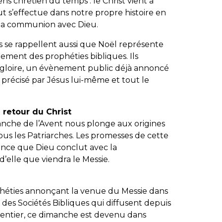
ens chrétien du temps : le Christ vient à
lut s’effectue dans notre propre histoire en
 la communion avec Dieu.
ns se rappellent aussi que Noël représente
ement des prophéties bibliques. Ils
 gloire, un évènement public déjà annoncé
t précisé par Jésus lui-même et tout le
 retour du Christ
anche de l’Avent nous plonge aux origines
us les Patriarches. Les promesses de cette
ance que Dieu conclut avec la
’elle que viendra le Messie.
héties annonçant la venue du Messie dans
 des Sociétés Bibliques qui diffusent depuis
e entier, ce dimanche est devenu dans