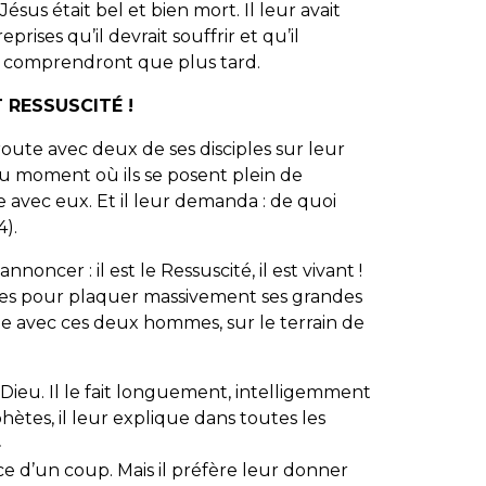
 Jésus était bel et bien mort. Il leur avait
rises qu’il devrait souffrir et qu’il
s ne comprendront que plus tard.
 RESSUSCITÉ !
route avec deux de ses disciples sur leur
t au moment où ils se posent plein de
ute avec eux. Et il leur demanda : de quoi
4).
oncer : il est le Ressuscité, il est vivant !
vies pour plaquer massivement ses grandes
ne avec ces deux hommes, sur le terrain de
e Dieu. Il le fait longuement, intelligemment
phètes, il leur explique dans toutes les
»
ce d’un coup. Mais il préfère leur donner