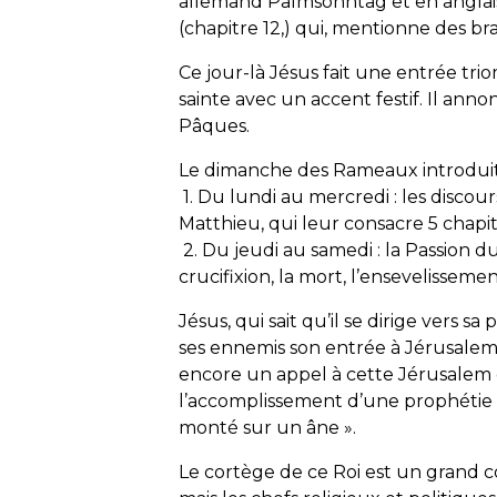
allemand Palmsonntag et en anglais
(chapitre 12,) qui, mentionne des br
Ce jour-là Jésus fait une entrée tr
sainte avec un accent festif. Il ann
Pâques.
Le dimanche des Rameaux introduit
1. Du lundi au mercredi : les disco
Matthieu, qui leur consacre 5 chapitr
2. Du jeudi au samedi : la Passion du 
crucifixion, la mort, l’ensevelisseme
Jésus, qui sait qu’il se dirige vers s
ses ennemis son entrée à Jérusalem
encore un appel à cette Jérusalem 
l’accomplissement d’une prophétie : «
monté sur un âne ».
Le cortège de ce Roi est un grand co