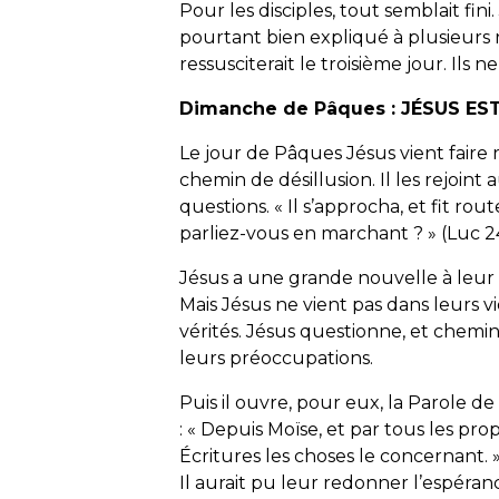
Pour les disciples, tout semblait fini.
pourtant bien expliqué à plusieurs rep
ressusciterait le troisième jour. Il
Dimanche de Pâques : JÉSUS EST
Le jour de Pâques Jésus vient faire 
chemin de désillusion. Il les rejoin
questions. « Il s’approcha, et fit ro
parliez-vous en marchant ? » (Luc 2
Jésus a une grande nouvelle à leur ann
Mais Jésus ne vient pas dans leurs 
vérités. Jésus questionne, et chemi
leurs préoccupations.
Puis il ouvre, pour eux, la Parole d
: « Depuis Moïse, et par tous les pro
Écritures les choses le concernant. 
Il aurait pu leur redonner l’espéran