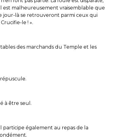
 n’en font pas partie. La foule est disparate,
. Il est malheureusement vraisemblable que
e jour-là se retrouveront parmi ceux qui
rucifie-le ! ».
les tables des marchands du Temple et les
crépuscule.
 à être seul.
. Il participe également au repas de la
ofondément.