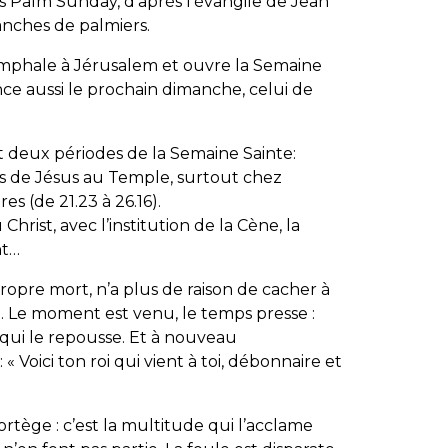
 Palm Sunday, d’après l’évangile de Jean
anches de palmiers.
iomphale à Jérusalem et ouvre la Semaine
once aussi le prochain dimanche, celui de
 deux périodes de la Semaine Sainte:
urs de Jésus au Temple, surtout chez
es (de 21.23 à 26.16).
Christ, avec l’institution de la Cène, la
nt…
a propre mort, n’a plus de raison de cacher à
. Le moment est venu, le temps presse :
qui le repousse. Et à nouveau
 Voici ton roi qui vient à toi, débonnaire et
rtège : c’est la multitude qui l’acclame