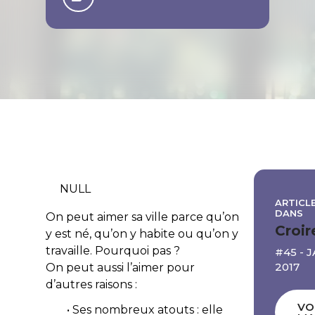
NULL
ARTICLE
DANS
On peut aimer sa ville parce qu’on
Croir
y est né, qu’on y habite ou qu’on y
travaille. Pourquoi pas ?
#45 - 
2017
On peut aussi l’aimer pour
d’autres raisons :
VO
• Ses nombreux atouts : elle