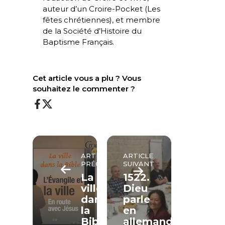
auteur d’un Croire-Pocket (
Les
fêtes chrétiennes
), et membre
de la Société d’Histoire du
Baptisme Français.
Cet article vous a plu ? Vous
souhaitez le commenter ?
ARTICLE
ARTICLE
PRÉCÉDENT
SUIVANT
La
1522.
ville
Dieu
dans
parle
la
en
Bible
allemand