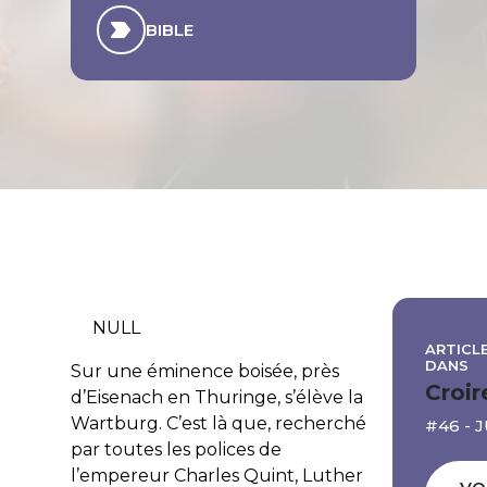
BIBLE
NULL
ARTICLE
DANS
Sur une éminence boisée, près
Croir
d’Eisenach en Thuringe, s’élève la
Wartburg. C’est là que, recherché
#46 - 
par toutes les polices de
l’empereur Charles Quint, Luther