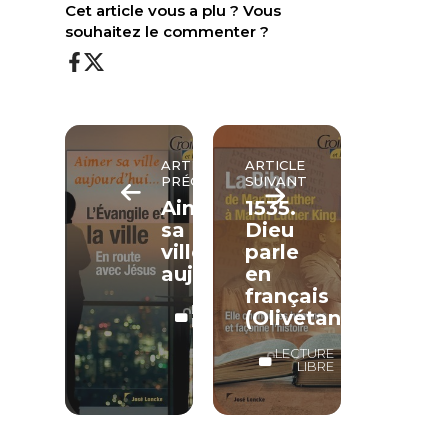
Cet article vous a plu ? Vous
souhaitez le commenter ?
ARTICLE
ARTICLE
PRÉCÉDENT
SUIVANT
Aimer
1535.
sa
Dieu
ville
parle
aujourd’hui…
en
français
LECTURE
(Olivétan)
LIBRE
LECTURE
LIBRE