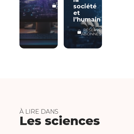
RÉSERVÉ
société
ABONNÉS
et
l’humain
RÉSERVÉ
ABONNÉS
À LIRE DANS
Les sciences