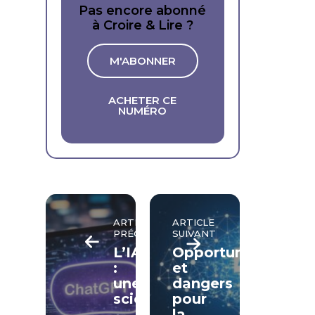
Pas encore abonné
à Croire & Lire ?
M'ABONNER
ACHETER CE
NUMÉRO
ARTICLE
ARTICLE
PRÉCÉDENT
SUIVANT
L’IA
Opportunités
:
et
une
dangers
science
pour
la