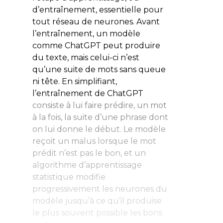
d’entraînement, essentielle pour
tout réseau de neurones. Avant
l’entraînement, un modèle
comme
ChatGPT
peut produire
du texte, mais celui-ci n’est
qu’une suite de mots sans queue
ni tête. En simplifiant,
l’entraînement de
ChatGPT
consiste à lui faire prédire, un mot
à la fois, la suite d’une phrase dont
on lui donne le début. Le modèle
reçoit un malus lorsque le mot
prédit n’est pas le bon, et un
algorithme d’apprentissage
statistique modifie
progressivement les neurones du
modèle jusqu’à ce qu’il produise
le plus souvent possible les bons