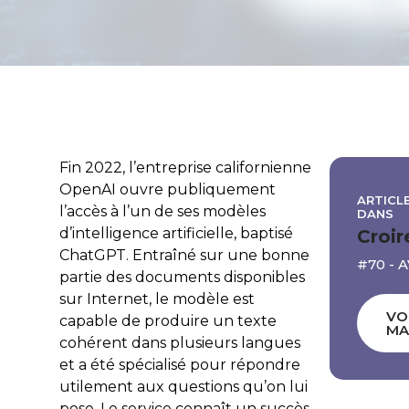
Fin 2022, l’entreprise californienne
OpenAI
ouvre publiquement
ARTICLE
l’accès à l’un de ses modèles
DANS
d’intelligence artificielle, baptisé
Croir
ChatGPT
. Entraîné sur une bonne
#70 - 
partie des documents disponibles
sur Internet, le modèle est
VO
capable de produire un texte
MA
cohérent dans plusieurs langues
et a été spécialisé pour répondre
utilement aux questions qu’on lui
pose. Le service connaît un succès