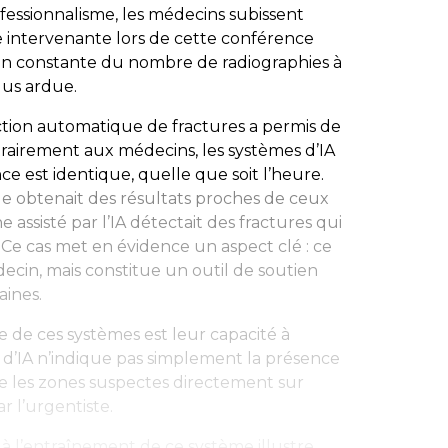
ofessionnalisme, les médecins subissent
e intervenante lors de cette conférence
on constante du nombre de radiographies à
lus ardue.
ection automatique de fractures a permis de
rairement aux médecins, les systèmes d’IA
ce est identique, quelle que soit l’heure.
eule obtenait des résultats proches de ceux
e assisté par l’IA détectait des fractures qui
e cas met en évidence un aspect clé : ce
cin, mais constitue un outil de soutien
aines.
e de ces systèmes est leur capacité à
e d’IA n’indique pas simplement la présence
ce les zones suspectes directement sur
par l’urgentiste.
à l’entraînement de ce système illustre