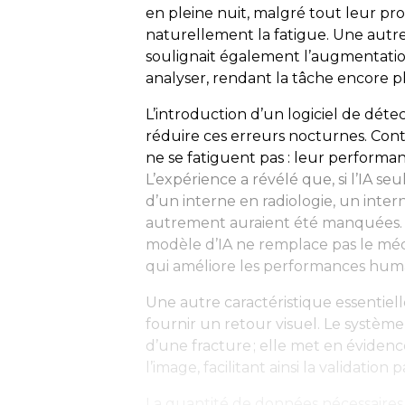
en pleine nuit, malgré tout leur pr
naturellement la fatigue. Une autr
soulignait également l’augmentati
analyser, rendant la tâche encore p
L’introduction d’un logiciel de dét
réduire ces erreurs nocturnes. Cont
ne se fatiguent pas : leur performan
L’expérience a révélé que, si l’IA s
d’un interne en radiologie, un intern
autrement auraient été manquées. C
modèle d’IA ne remplace pas le méde
qui améliore les performances hum
Une autre caractéristique essentiell
fournir un retour visuel. Le systèm
d’une fracture ; elle met en éviden
l’image, facilitant ainsi la validation 
La quantité de données nécessaires 