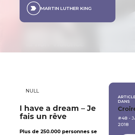
MARTIN LUTHER KING
NULL
ARTICLE
DANS
I have a dream – Je
Croir
fais un rêve
#48 - 
2018
Plus de 250.000 personnes se