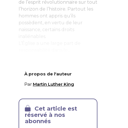
de l’esprit révolutionnaire sur tout
l’horizon de l’histoire. Partout les
hommes ont appris qu’ils
possèdent, en vertu de leur
naissance, certains droits
inaliénables.
L’Église a une large part de
responsabilité dans le...
À propos de l'auteur
Par
Martin Luther King
Cet article est
réservé à nos
abonnés