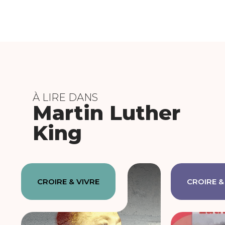
À LIRE DANS
Martin Luther
King
CROIRE & VIVRE
CROIRE &