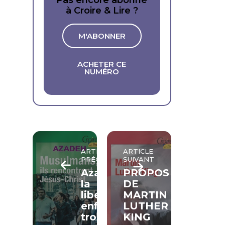
Pas encore abonné
à Croire & Lire ?
M'ABONNER
ACHETER CE
NUMÉRO
ARTICLE
ARTICLE
PRÉCÉDENT
SUIVANT
Azadeh,
PROPOS
la
DE
liberté
MARTIN
enfin
LUTHER
trouvée
KING