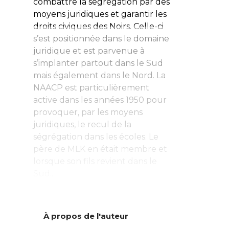
combattre la ségrégation par des
moyens juridiques et garantir les
droits civiques des Noirs. Celle-ci
s’est positionnée dans le domaine
juridique et est parvenue à
s’implanter partout dans le Sud
mais également dans le Nord. La
NAACP est particulièrement
active dans les années 1950 pour
provoquer, par les moyens
juridiques, le recul de la
ségrégation dans les écoles. Le
père de MLK en était membre et
lorsque son fils revient dans le
Sud...
À propos de l'auteur