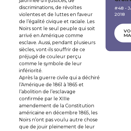
jalonnée d’injustices, de
discriminations, de révoltes
#48 - 
2018
violentes et de luttes en faveur
de l’égalité civique et raciale. Les
Noirs sont le seul peuple qui soit
VO
MA
arrivé en Amérique comme
esclave. Aussi, pendant plusieurs
siècles, vont-ils souffrir de ce
préjugé de couleur perçu
comme le symbole de leur
infériorité.
Après la guerre civile qui a déchiré
l’Amérique de 1861 à 1865 et
l’abolition de l’esclavage
confirmée par le XIIIe
amendement de la Constitution
américaine en décembre 1865, les
Noirs n’ont pas voulu autre chose
que de jouir pleinement de leur