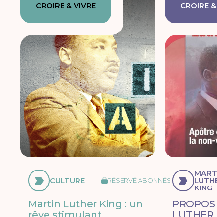
CROIRE & VIVRE
CROIRE &
MART
CULTURE
LUTH
RÉSERVÉ ABONNÉS
KING
Martin Luther King : un
PROPOS 
rêve stimulant
LUTHER 