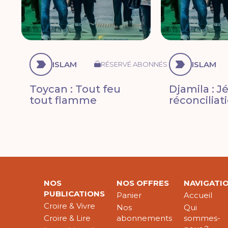
ISLAM
ISLAM
RÉSERVÉ ABONNÉS
Toycan : Tout feu
Djamila : J
tout flamme
réconciliat
NOS
NOS OFFRES
NAVIGATI
PUBLICATIONS
Panier
Accueil
Croire & Vivre
Nos
Qui
Croire & Lire
abonnements
sommes-