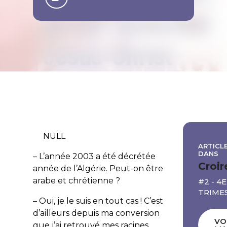
NULL
ARTICLE
DANS
– L’année 2003 a été décrétée
Croir
année de l’Algérie. Peut-on être
arabe et chrétienne ?
#2 - 4E
TRIME
– Oui, je le suis en tout cas ! C’est
d’ailleurs depuis ma conversion
VO
que j’ai retrouvé mes racines