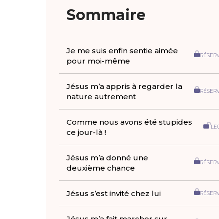
Sommaire
Je me suis enfin sentie aimée
RÉSER
pour moi-même
Jésus m’a appris à regarder la
RÉSER
nature autrement
Comme nous avons été stupides
LE
ce jour-là !
Jésus m’a donné une
RÉSER
deuxième chance
Jésus s’est invité chez lui
RÉSER
Jésus m’a fait marcher sur