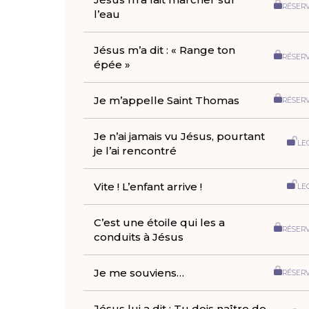
RÉSER
l’eau
Jésus m’a dit : « Range ton
RÉSER
épée »
Je m’appelle Saint Thomas
RÉSER
Je n’ai jamais vu Jésus, pourtant
LE
je l’ai rencontré
Vite ! L’enfant arrive !
LE
C’est une étoile qui les a
RÉSER
conduits à Jésus
Je me souviens…
RÉSER
Jésus lui a dit : Tu dois naître de