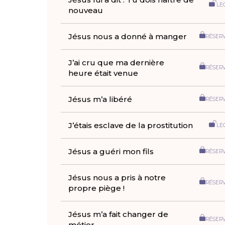
LE
nouveau
Jésus nous a donné à manger
RÉSER
J’ai cru que ma dernière
RÉSER
heure était venue
Jésus m’a libéré
RÉSER
J’étais esclave de la prostitution
LE
Jésus a guéri mon fils
RÉSER
Jésus nous a pris à notre
RÉSER
propre piège !
Jésus m’a fait changer de
RÉSER
métier