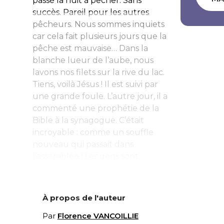
passé la nuit à pêcher. Sans
succès. Pareil pour les autres
pêcheurs. Nous sommes inquiets
car cela fait plusieurs jours que la
pêche est mauvaise… Dans la
blanche lueur de l’aube, nous
lavons nos filets sur la rive du lac.
Tiens, voilà Jésus ! Il est suivi par
une grande foule. L’autre jour, il a
commenté une prophétie de la
Bible à la synagogue. C’était
incroyable : comme un souffle
nouveau qui passait dans
l’assemblée ! Les gens sont...
À propos de l'auteur
Par
Florence VANCOILLIE