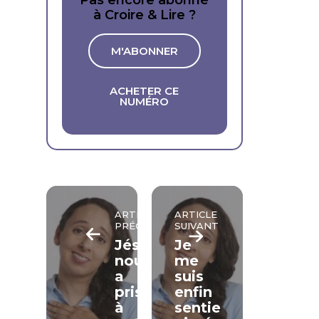
Pas encore abonné
à Croire & Lire ?
M'ABONNER
ACHETER CE
NUMÉRO
ARTICLE
ARTICLE
PRÉCÉDENT
SUIVANT
Jésus
Je
nous
me
a
suis
pris
enfin
à
sentie