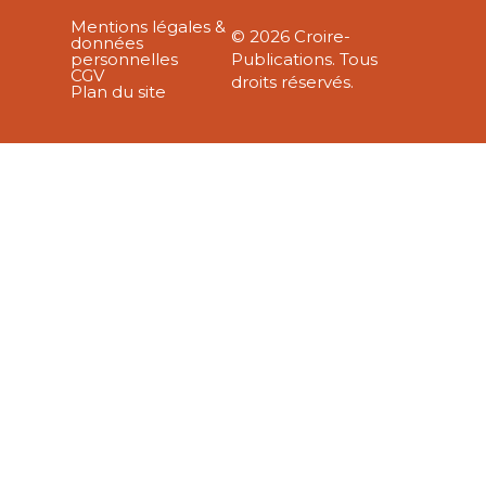
Mentions légales &
© 2026 Croire-
données
personnelles
Publications. Tous
CGV
droits réservés.
Plan du site