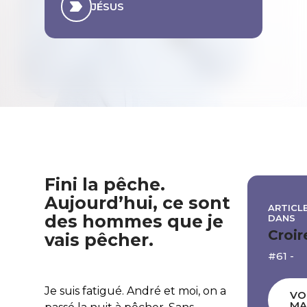
JÉSUS
Fini la pêche.
Aujourd’hui, ce sont
ARTICLE
des hommes que je
DANS
Croir
vais pêcher.
#61 -
Je suis fatigué. André et moi, on a
VO
MA