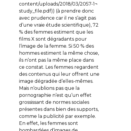
content/uploads/2018/03/2057-1¬
study_file.pdf)) (à prendre donc
avec prudence car il ne s’agit pas
d’une vraie étude scientifique), 72
% des femmes estiment que les
films X sont dégradants pour
l’image de la femme. Si 50 % des
hommes estiment la même chose,
ils n’ont pas la même place dans
ce constat. Les femmes regardent
des contenus qui leur offrent une
image dégradée d’elles-mêmes.
Mais n’oublions pas que la
pornographie n’est qu’un effet
grossissant de normes sociales
présentes dans bien des supports,
comme la publicité par exemple.
En effet, les femmes sont
bombardées d’images de