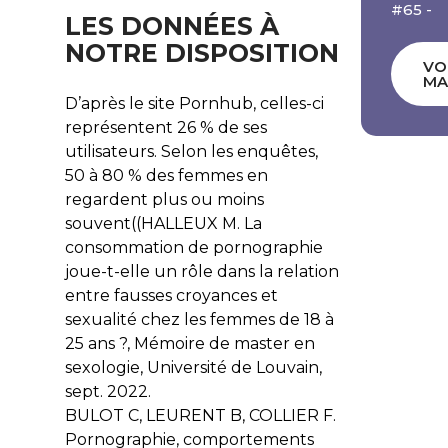
#65 -
LES DONNÉES À
NOTRE DISPOSITION
VO
MA
D’après le site Pornhub, celles-ci
représentent 26 % de ses
utilisateurs. Selon les enquêtes,
50 à 80 % des femmes en
regardent plus ou moins
souvent((HALLEUX M. La
consommation de pornographie
joue-t-elle un rôle dans la relation
entre fausses croyances et
sexualité chez les femmes de 18 à
25 ans ?, Mémoire de master en
sexologie, Université de Louvain,
sept. 2022.
BULOT C, LEURENT B, COLLIER F.
Pornographie, comportements