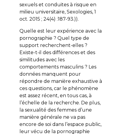
sexuels et conduites à risque en
milieu universitaire, Sexologies, 1
oct. 2015 ; 24(4) :187-93.)).
Quelle est leur expérience avec la
pornographie ? Quel type de
support recherchent-elles ?
Existe-t-il des différences et des
similitudes avec les
comportements masculins ? Les
données manquent pour
répondre de manière exhaustive à
ces questions, car le phénomène
est assez récent, en tous cas, à
l’échelle de la recherche. De plus,
la sexualité des femmes d’une
manière générale ne va pas
encore de soi dans l’espace public,
leur vécu de la pornographie