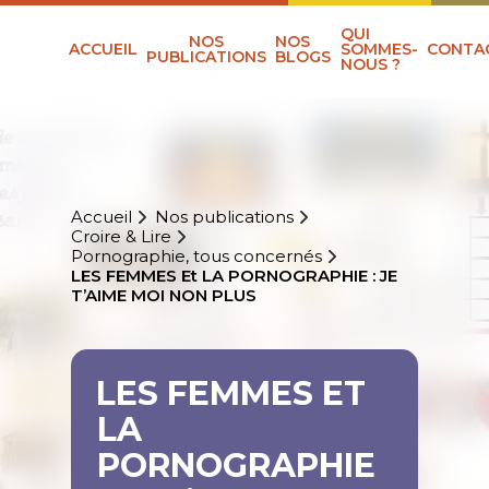
QUI
NOS
NOS
ACCUEIL
SOMMES-
CONTA
PUBLICATIONS
BLOGS
NOUS ?
Accueil
Nos publications
Croire & Lire
Pornographie, tous concernés
LES FEMMES Et LA PORNOGRAPHIE : JE
T’AIME MOI NON PLUS
LES FEMMES ET
LA
PORNOGRAPHIE