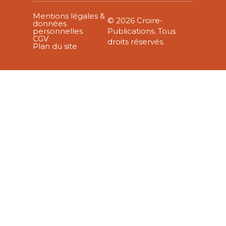
Mentions légales &
© 2026 Croire-
données
personnelles
Publications. Tous
CGV
droits réservés.
Plan du site