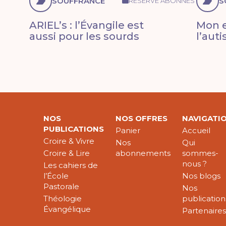
SOUFFRANCE
S
RÉSERVÉ ABONNÉS
ARIEL’s : l’Évangile est
Mon e
aussi pour les sourds
l’aut
NOS
NOS OFFRES
NAVIGATI
PUBLICATIONS
Panier
Accueil
Croire & Vivre
Nos
Qui
Croire & Lire
abonnements
sommes-
nous ?
Les cahiers de
l’École
Nos blogs
Pastorale
Nos
Théologie
publication
Évangélique
Partenaire