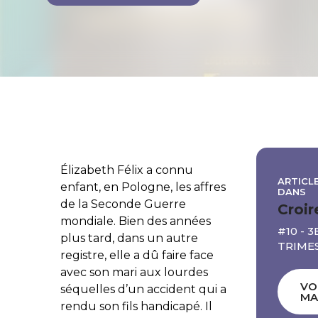
Élizabeth Félix a connu
ARTICLE
enfant, en Pologne, les affres
DANS
de la Seconde Guerre
Croir
mondiale. Bien des années
#10 - 3
plus tard, dans un autre
TRIME
registre, elle a dû faire face
avec son mari aux lourdes
VO
séquelles d’un accident qui a
MA
rendu son fils handicapé. Il