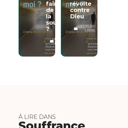
faire
révolte
de
contre
la
Dieu
souffrance
LECTURE
?
LIBRE
LECTURE
LIBRE
À LIRE DANS
Souffrance