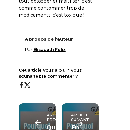
tout posséder et maîtriser, c’est
comme consommer trop de
médicaments, c’est toxique !
À propos de l'auteur
Par
Élizabeth Félix
Cet article vous a plu ? Vous
souhaitez le commenter ?
ARTICLE
ARTICLE
PRÉCÉDENT
SUIVANT
Que
En