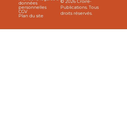
© 2026 Croire-
données
personnelles
Publications. Tous
CGV
droits réservés.
Plan du site