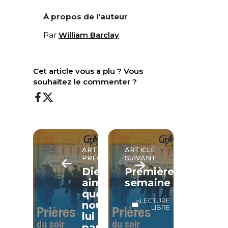
À propos de l'auteur
Par
William Barclay
Cet article vous a plu ? Vous
souhaitez le commenter ?
ARTICLE
ARTICLE
PRÉCÉDENT
SUIVANT
Dieu
Première
aime
semaine
que
LECTURE
nous
LIBRE
lui
parlions