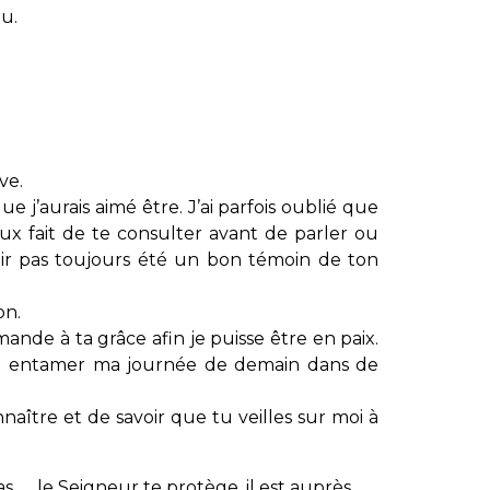
eu.
ve.
ue j’aurais aimé être. J’ai parfois oublié que
eux fait de te consulter avant de parler ou
avoir pas toujours été un bon témoin de ton
on.
nde à ta grâce afin je puisse être en paix.
 et entamer ma journée de demain dans de
nnaître et de savoir que tu veilles sur moi à
as, … le Seigneur te protège, il est auprès