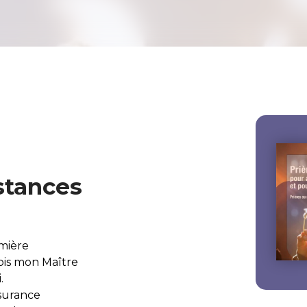
stances
umière
sois mon Maître
.
ssurance