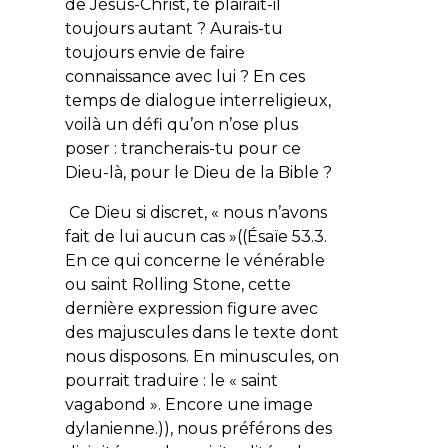
de Jésus-Christ, te plairait-il
toujours autant ? Aurais-tu
toujours envie de faire
connaissance avec lui ? En ces
temps de dialogue interreligieux,
voilà un défi qu’on n’ose plus
poser : trancherais-tu pour ce
Dieu-là, pour le Dieu de la Bible ?
Ce Dieu si discret, «
nous n’avons
fait de lui aucun cas
»((Ésaïe 53.3.
En ce qui concerne le
vénérable
ou
saint Rolling Stone
, cette
dernière expression figure avec
des majuscules dans le texte dont
nous disposons. En minuscules, on
pourrait traduire : le «
saint
vagabond
». Encore une image
dylanienne.)), nous préférons des