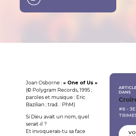
Joan Osborne :
« One of Us »
ARTICLE
(© Polygram Records, 1995 ;
DANS
paroles et musique : Eric
Croir
Bazilian ; trad. : PhM)
#6 - 3E
TRIME
Si Dieu avait un nom, quel
serait-il ?
Et invoquerais-tu sa face
VO