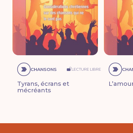
CHANSONS
CHA
LECTURE LIBRE
Tyrans, écrans et
L’amour
mécréants