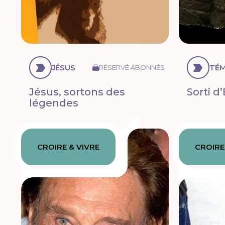
JÉSUS
TÉ
RÉSERVÉ ABONNÉS
Jésus, sortons des
Sorti d
légendes
CROIRE & VIVRE
CROIRE