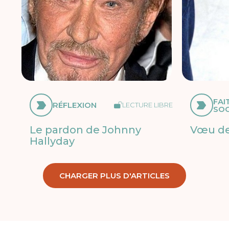
FAI
RÉFLEXION
LECTURE LIBRE
SOC
Le pardon de Johnny
Vœu de
Hallyday
CHARGER PLUS D'ARTICLES