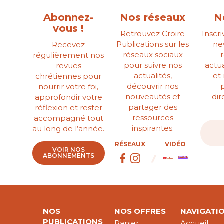
Abonnez-
Nos réseaux
N
vous !
Retrouvez Croire
Inscr
Publications sur les
ne
Recevez
réseaux sociaux
régulièrement nos
pour suivre nos
actua
revues
actualités,
et
chrétiennes pour
découvrir nos
nourrir votre foi,
nouveautés et
di
approfondir votre
partager des
réflexion et rester
ressources
accompagné tout
inspirantes.
au long de l’année.
RÉSEAUX
VIDÉO
VOIR NOS
ABONNEMENTS
NOS
NOS OFFRES
NAVIGATI
PUBLICATIONS
Panier
Accueil