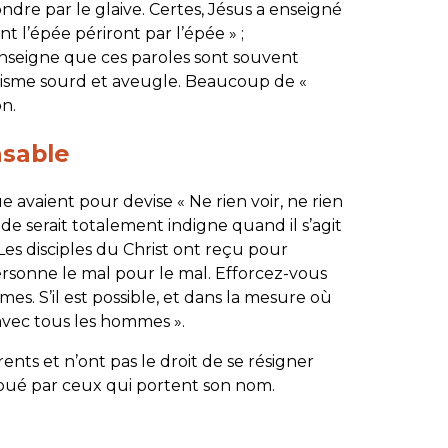
dre par le glaive. Certes, Jésus a enseigné
t l’épée périront par l’épée
» ;
nseigne que ces paroles sont souvent
anisme sourd et aveugle. Beaucoup de «
on.
nsable
ue avaient pour devise « Ne rien voir, ne rien
ude serait totalement indigne quand il s’agit
 Les disciples du Christ ont reçu pour
rsonne le mal pour le mal. Efforcez-vous
es. S’il est possible, et dans la mesure où
 avec tous les hommes
».
ents et n’ont pas le droit de se résigner
foué par ceux qui portent son nom.