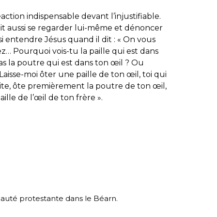
ction indispensable devant l’injustifiable.
doit aussi se regarder lui-même et dénoncer
ssi entendre Jésus quand il dit : «
On vous
 Pourquoi vois-tu la paille qui est dans
pas la poutre qui est dans ton œil ? Ou
aisse-moi ôter une paille de ton œil, toi qui
ite, ôte premièrement la poutre de ton œil,
ille de l’œil de ton frère
».
uté protestante dans le Béarn.