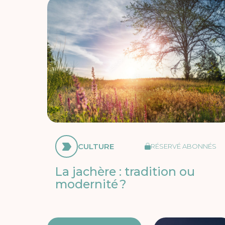
CULTURE
RÉSERVÉ ABONNÉS
La jachère : tradition ou
modernité ?