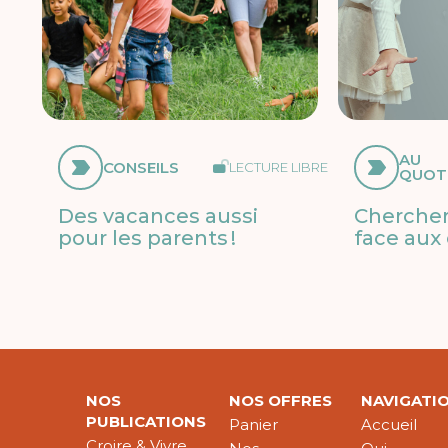
AU
CONSEILS
LECTURE LIBRE
QUOT
Des vacances aussi
Chercher
pour les parents !
face aux 
NOS
NOS OFFRES
NAVIGATI
PUBLICATIONS
Panier
Accueil
Croire & Vivre