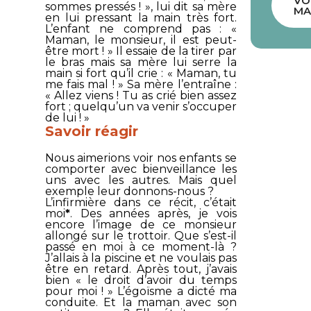
VO
sommes pressés ! », lui dit sa mère
MA
en lui pressant la main très fort.
L’enfant ne comprend pas : «
Maman, le monsieur, il est peut-
être mort ! » Il essaie de la tirer par
le bras mais sa mère lui serre la
main si fort qu’il crie : « Maman, tu
me fais mal ! » Sa mère l’entraîne :
« Allez viens ! Tu as crié bien assez
fort ; quelqu’un va venir s’occuper
de lui ! »
Savoir réagir
Nous aimerions voir nos enfants se
comporter avec bienveillance les
uns avec les autres. Mais quel
exemple leur donnons-nous ?
L’infirmière dans ce récit, c’était
moi
*
. Des années après, je vois
encore l’image de ce monsieur
allongé sur le trottoir. Que s’est-il
passé en moi à ce moment-là ?
J’allais à la piscine et ne voulais pas
être en retard. Après tout, j’avais
bien « le droit d’avoir du temps
pour moi ! » L’égoïsme a dicté ma
conduite. Et la maman avec son