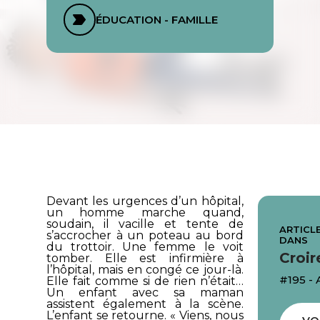
ÉDUCATION - FAMILLE
Devant les urgences d’un hôpital,
un homme marche quand,
soudain, il vacille et tente de
ARTICLE
s’accrocher à un poteau au bord
DANS
du trottoir. Une femme le voit
Croir
tomber. Elle est infirmière à
l’hôpital, mais en congé ce jour-là.
#195 - 
Elle fait comme si de rien n’était…
Un enfant avec sa maman
assistent également à la scène.
L’enfant se retourne. « Viens, nous