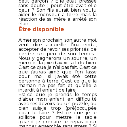
petit garçon ? Elle était pressée
sans doute ; peut-être avait-elle
peur ? Son fils aurait bien voulu
aider le monsieur à terre mais la
réaction de sa mère a arrêté son
élan.
Être disponible
Aimer son prochain, son autre moi,
veut dire accueillir l’inattendu,
accepter de revoir ses priorités, de
perdre un peu de son temps…
Nous y gagnerons un sourire, un
merci et la joie d’avoir fait du bien.
C’est ce que je n’ai pas fait. C’est ce
que j’aurais aimé que l’on fasse
pour moi, si j’avais été cette
personne à terre. C’est ce que la
maman n’a pas fait et qu’elle a
interdit à l’enfant de faire.
Est-ce que je prends le temps
d’aider mon enfant en difficulté
avec ses devoirs ou un puzzle, ou
bien suis-je trop (pré)occupée
pour le faire ? Est-ce que je le
sollicite pour mettre la table
quand je prépare le repas pour
manger ensemble sans stress ? Si