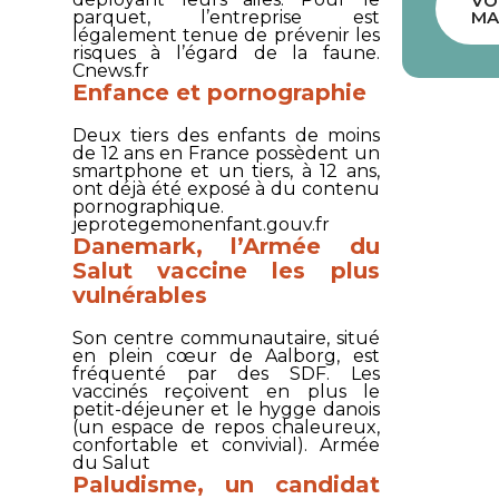
VO
parquet, l’entreprise est
MA
légalement tenue de prévenir les
risques à l’égard de la faune.
Cnews.fr
Enfance et pornographie
Deux tiers des enfants de moins
de 12 ans en France possèdent un
smartphone et un tiers, à 12 ans,
ont déjà été exposé à du contenu
pornographique.
jeprotegemonenfant.gouv.fr
Danemark, l’Armée du
Salut vaccine les plus
vulnérables
Son centre communautaire, situé
en plein cœur de Aalborg, est
fréquenté par des SDF. Les
vaccinés reçoivent en plus le
petit-déjeuner et le hygge danois
(un espace de repos chaleureux,
confortable et convivial).
Armée
du Salut
Paludisme, un candidat