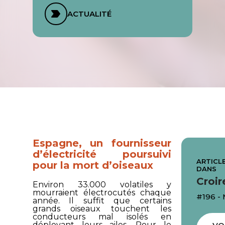
ACTUALITÉ
Espagne, un fournisseur
d’électricité poursuivi
ARTICLE
pour la mort d’oiseaux
DANS
Croir
Environ 33.000 volatiles y
mourraient électrocutés chaque
#196 -
année. Il suffit que certains
grands oiseaux touchent les
conducteurs mal isolés en
déployant leurs ailes. Pour le