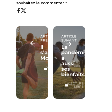
souhaitez le commenter ?
ARTICLE
ARTICLE
PRÉCÉDENT
SUIVANT
Il
La
s’appelle
pandémie
Mohamed
a
aussi
LECTURE
ses
LIBRE
bienfaits
LECTURE
LIBRE